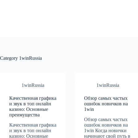
Category
1winRussia
1winRussia
1winRussia
Качественная графика
Обзор самых частых
и звук в топ онлайн
ошибок новичков на
казино: Основные
1win
преимущества
Обзор самых частых
Качественная графика
ошибок новичков на
и звук в топ онлайн
1win Когда новички
казино: Основные
начинают свой путь в