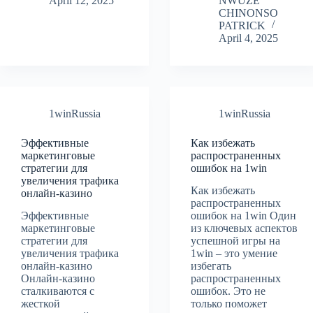
April 12, 2025
NWUZE
CHINONSO
PATRICK
April 4, 2025
1winRussia
1winRussia
Эффективные
Как избежать
маркетинговые
распространенных
стратегии для
ошибок на 1win
увеличения трафика
Как избежать
онлайн-казино
распространенных
Эффективные
ошибок на 1win Один
маркетинговые
из ключевых аспектов
стратегии для
успешной игры на
увеличения трафика
1win – это умение
онлайн-казино
избегать
Онлайн-казино
распространенных
сталкиваются с
ошибок. Это не
жесткой
только поможет