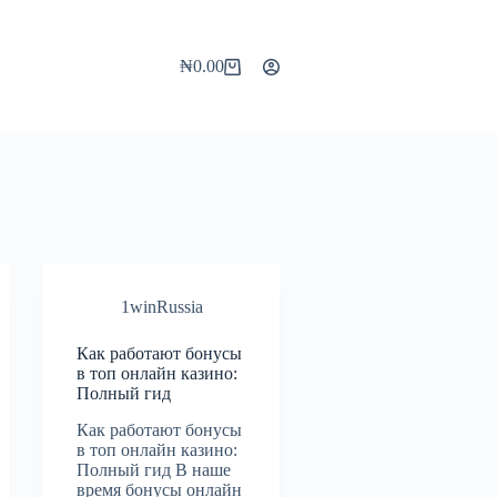
₦
0.00
1winRussia
Как работают бонусы
в топ онлайн казино:
Полный гид
Как работают бонусы
в топ онлайн казино:
Полный гид В наше
время бонусы онлайн