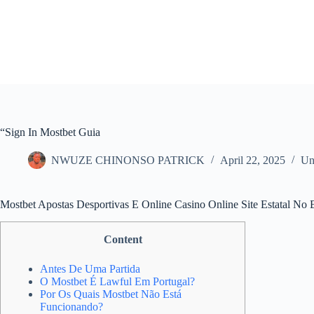
“Sign In Mostbet Guia
NWUZE CHINONSO PATRICK
April 22, 2025
Un
Mostbet Apostas Desportivas E Online Casino Online Site Estatal No B
Content
Antes De Uma Partida
O Mostbet É Lawful Em Portugal?
Por Os Quais Mostbet Não Está
Funcionando?