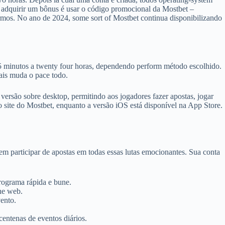
e adquirir um bônus é usar o código promocional da Mostbet –
os. No ano de 2024, some sort of Mostbet continua disponibilizando
5 minutos a twenty four horas, dependendo perform método escolhido.
uais muda o pace todo.
ersão sobre desktop, permitindo aos jogadores fazer apostas, jogar
o site do Mostbet, enquanto a versão iOS está disponível na App Store.
m participar de apostas em todas essas lutas emocionantes. Sua conta
programa rápida e bune.
he web.
vento.
entenas de eventos diários.