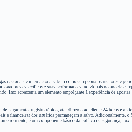
e ligas nacionais e internacionais, bem como campeonatos menores e po
m jogadores específicos e suas performances individuais no ano de camp
rendo. Isso acrescenta um elemento empolgante à experiência de aposta
 de pagamento, registro rápido, atendimento ao cliente 24 horas e apli
oais e financeiras dos usuários permaneçam a salvo. Adicionalmente, o 
 anteriormente, é um componente básico da política de segurança, auxi