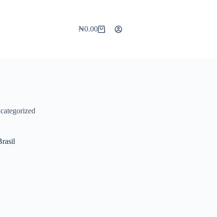
₦
0.00
categorized
rasil