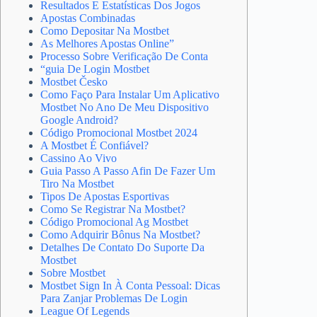
Resultados E Estatísticas Dos Jogos
Apostas Combinadas
Como Depositar Na Mostbet
As Melhores Apostas Online”
Processo Sobre Verificação De Conta
“guia De Login Mostbet
Mostbet Česko
Como Faço Para Instalar Um Aplicativo
Mostbet No Ano De Meu Dispositivo
Google Android?
Código Promocional Mostbet 2024
A Mostbet É Confiável?
Cassino Ao Vivo
Guia Passo A Passo Afin De Fazer Um
Tiro Na Mostbet
Tipos De Apostas Esportivas
Como Se Registrar Na Mostbet?
Código Promocional Ag Mostbet
Como Adquirir Bônus Na Mostbet?
Detalhes De Contato Do Suporte Da
Mostbet
Sobre Mostbet
Mostbet Sign In À Conta Pessoal: Dicas
Para Zanjar Problemas De Login
League Of Legends