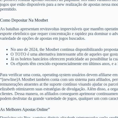
jogos que estão disponíveis para a new realização de apostas nessa mod
permitido.
Como Depositar Na Mostbet
As batalhas apresentam reviravoltas imprevisíveis que mantêm operatin
esporte eletrônico que requer concentração e rapidez pra dominar o a
variedade de opções de apostas em jogos buscados.
No ano de 2024, the Mostbet continua disponibilizando proposta
O TOTO é uma alternativa interessante afin de aqueles que gosta
Já os boletos bancários oferecem praticidade ao possibilitar la c
Os eSports têm crescido exponencialmente em últimos anos, e a
Para verificar uma conta, operating-system usuários devem afiliarse em
“[newline]A Mostbet também conta com um sistema para afiliados, perm
remunerações atraentes at the suporte contínuo visando ajudar os parc
elizabeth otimizarem suas estratégias de divulgação. Além disso, a orga
clientes. Dessa manera, os afiliados conseguem aprimorar continuament
podem desfrutar da grande variedade de jogos, qualquer um com caracter
As Melhores Apostas Online”
Depósitos via Pics, carteiras digitais elizabeth criptomoedas serão cre