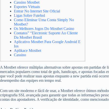
Cassino Mostbet
Esportes Virtuais
Entrar No Internet Site Oficial
Ligas Sobre Futebol
Como Eliminar Uma Conta Simply No
Mostbet?
Os Melhores Jogos Do Mostbet Casino
Contatos” “Electronic Suporte Ao Cliente
Da Mostbet Brasil
Aplicativo Mostbet Para Google Android E
Ios
Aplikace Mostbet
Cassino
A Mostbet oferece múltiplas alternativas sobre apostas em partidas d
mercados populares como total de gols, handicaps, e apostas focadas e
que você pode realizar suas apostas enquanto a new partida está ocor
desempenho das equipes em tempo real.
Com um site moderno e fácil de usar, a Mostbet oferece ótimos métodos
criptografia SSL avançada para garantir que todas as informações pess
contas dos apostadores. A verificação de identidade, como mencionado