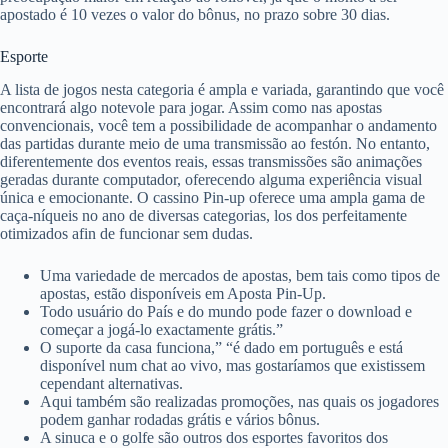
apostado é 10 vezes o valor do bônus, no prazo sobre 30 dias.
Esporte
A lista de jogos nesta categoria é ampla e variada, garantindo que você
encontrará algo notevole para jogar. Assim como nas apostas
convencionais, você tem a possibilidade de acompanhar o andamento
das partidas durante meio de uma transmissão ao festón. No entanto,
diferentemente dos eventos reais, essas transmissões são animações
geradas durante computador, oferecendo alguma experiência visual
única e emocionante. O cassino Pin-up oferece uma ampla gama de
caça-níqueis no ano de diversas categorias, los dos perfeitamente
otimizados afin de funcionar sem dudas.
Uma variedade de mercados de apostas, bem tais como tipos de
apostas, estão disponíveis em Aposta Pin-Up.
Todo usuário do País e do mundo pode fazer o download e
começar a jogá-lo exactamente grátis.”
O suporte da casa funciona,” “é dado em português e está
disponível num chat ao vivo, mas gostaríamos que existissem
cependant alternativas.
Aqui também são realizadas promoções, nas quais os jogadores
podem ganhar rodadas grátis e vários bônus.
A sinuca e o golfe são outros dos esportes favoritos dos