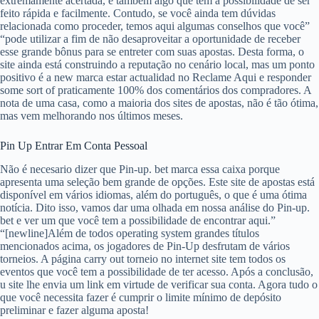
extremamente acertada, é também algo que tem a possibilidade de ser
feito rápida e facilmente. Contudo, se você ainda tem dúvidas
relacionada como proceder, temos aqui algumas conselhos que você”
“pode utilizar a fim de não desaproveitar a oportunidade de receber
esse grande bônus para se entreter com suas apostas. Desta forma, o
site ainda está construindo a reputação no cenário local, mas um ponto
positivo é a new marca estar actualidad no Reclame Aqui e responder
some sort of praticamente 100% dos comentários dos compradores. A
nota de uma casa, como a maioria dos sites de apostas, não é tão ótima,
mas vem melhorando nos últimos meses.
Pin Up Entrar Em Conta Pessoal
Não é necesario dizer que Pin-up. bet marca essa caixa porque
apresenta uma seleção bem grande de opções. Este site de apostas está
disponível em vários idiomas, além do português, o que é uma ótima
notícia. Dito isso, vamos dar uma olhada em nossa análise do Pin-up.
bet e ver um que você tem a possibilidade de encontrar aqui.”
“[newline]Além de todos operating system grandes títulos
mencionados acima, os jogadores de Pin-Up desfrutam de vários
torneios. A página carry out torneio no internet site tem todos os
eventos que você tem a possibilidade de ter acesso. Após a conclusão,
u site lhe envia um link em virtude de verificar sua conta. Agora tudo o
que você necessita fazer é cumprir o limite mínimo de depósito
preliminar e fazer alguma aposta!