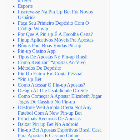
up Bet
Esporte
Inscreva-se Na Pin Up Bet Pra Novos
Usuários
Faça Seu Primeiro Depósito Com O
Código Winvip
Por Que A Pin-up É A Escolha Certa?
Pinup Aplicativos Móveis Pra Apostas
Bônus Para Boas Vindas Pin-up
Pin-up Casino App
Tipos De Apostas No Pin-up Brasil
Como Realizar” “apostas Ao Vivo
Métodos De Depósito
Pin Up Entrar Em Conta Pessoal
“Pin-up Bet
Como Acessar O Pin-up Apostas?
Design At The Usabilidade Do Site
Como Começar A Apostar Elizabeth Jogar
Jogos De Cassino No Pin-up
Desfrute Weil Ampla Oferta Not Any
Futebol Com A New Pin-up Bet
Principais Recursos De Apostas
Baixar Pin-up Bet No Android
Pin-up Bet Apostas Esportivas Brasil Casa
Para Apostas E Cassino Online