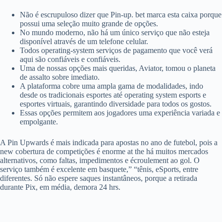
Não é escrupuloso dizer que Pin-up. bet marca esta caixa porque
possui uma seleção muito grande de opções.
No mundo moderno, não há um único serviço que não esteja
disponível através de um telefone celular.
Todos operating-system serviços de pagamento que você verá
aqui são confiáveis ​​e confiáveis.
Uma de nossas opções mais queridas, Aviator, tomou o planeta
de assalto sobre imediato.
A plataforma cobre uma ampla gama de modalidades, indo
desde os tradicionais esportes até operating system esports e
esportes virtuais, garantindo diversidade para todos os gostos.
Essas opções permitem aos jogadores uma experiência variada e
empolgante.
A Pin Upwards é mais indicada para apostas no ano de futebol, pois a
new cobertura de competições é enorme at the há muitos mercados
alternativos, como faltas, impedimentos e écroulement ao gol. O
serviço também é excelente em basquete,” “tênis, eSports, entre
diferentes. Só não espere saques instantâneos, porque a retirada
durante Pix, em média, demora 24 hrs.