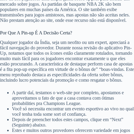
mercado sobre jogos. As partidas de basquete NBA 2K são bem
populares em muchas países da América. O site também exibe
transmissões para jogos amistosos, mas apostas não são aceitas neles.
Não prestam atenção ao site, onde esse recurso não está disponível.
Por Que A Pin-up É A Decisão Certa?
Qualquer jogador da Índia, seja um neofito ou um expert, apreciará a
fácil navegação do provedor. Durante nossa revisão do aplicativo Pin-
Up, notamos que todos os ícones estão claramente rotulados, tornando
muito mais fácil para os jogadores encontrar exatamente u que eles
estão procurando. A característica de destaque perform casa de apostas
é a fita pop-up específica em virtude de o bônus de” “boas-vindas. Este
menu reprobado destaca as especificidades da oferta sobre bônus,
incluindo lucro potenciais da promoção e como resgatar o bônus.
A partir daí, testamos o web-site por completo, apostamos e
aproveitamos u fato de que a casa contava com ótimas
probabilities pra Champions League.
Você só necessita encontrar um evento esportivo ao vivo no qual
você tenha toda some sort of confiança.
Depois de preencher todos estes campos, clique em “Next”
(Seguinte) abaixo.
Estes e muitos outros provedores oferecem variedade em jogos