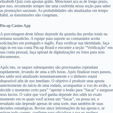
elizabeth Quiz com apostas grátis. Mencionei aca as de longo prazo,
por isso, recomendo sempre dar uma conferida nessa seção para saber
as promoções sazonais. As probabilidades são atualizadas em tempo
hábil, as transmissões não congelam.
Pin-up Casino App
A porcentagem deste bônus depende da quantia das perdas totais na
semana susodicho. A equipe para suporte ao consumidor aceita
solicitações em português e inglês. Para verificar sua identidade, faça
sign in em sua conta Pin-up Brasil e encontre a seção “Verificação” em
sua conta pessoal, faça upload de digitalizações ou fotos para seus
documentos.
Após isto, os saques subsequentes são processados cependant
rapidamente, levando de uma a três horas. Após finalizar esses passos,
teu saldo será atualizado instantaneamente e o dinheiro estará
disponível afin de uso imediato. O objetivo é produzir uma aposta
anteriormente do início de uma rodada, acompanhar u voo do avião, e
decidir o momento certo para” “apertar o botão para “Sacar” e asegurar
seus lucros. O valor que você ganha depende dos odds no exato
momento em os quais você aciona um “Sacar”, ou possa ser, o
resultado não depende apenas de uma sorte, mas também de suas
decisões estratégicas. Revise since informações da tua aposta e, se
estiver tudo correto, confirme para oficializar a sua ex profeso.