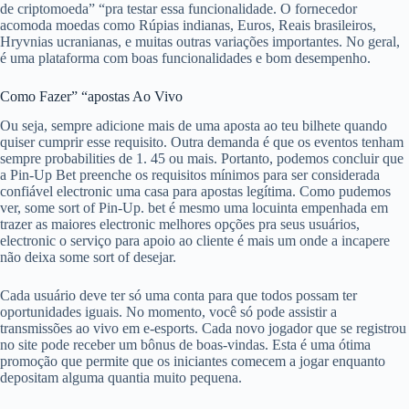
de criptomoeda” “pra testar essa funcionalidade. O fornecedor
acomoda moedas como Rúpias indianas, Euros, Reais brasileiros,
Hryvnias ucranianas, e muitas outras variações importantes. No geral,
é uma plataforma com boas funcionalidades e bom desempenho.
Como Fazer” “apostas Ao Vivo
Ou seja, sempre adicione mais de uma aposta ao teu bilhete quando
quiser cumprir esse requisito. Outra demanda é que os eventos tenham
sempre probabilities de 1. 45 ou mais. Portanto, podemos concluir que
a Pin-Up Bet preenche os requisitos mínimos para ser considerada
confiável electronic uma casa para apostas legítima. Como pudemos
ver, some sort of Pin-Up. bet é mesmo uma locuinta empenhada em
trazer as maiores electronic melhores opções pra seus usuários,
electronic o serviço para apoio ao cliente é mais um onde a incapere
não deixa some sort of desejar.
Cada usuário deve ter só uma conta para que todos possam ter
oportunidades iguais. No momento, você só pode assistir a
transmissões ao vivo em e-esports. Cada novo jogador que se registrou
no site pode receber um bônus de boas-vindas. Esta é uma ótima
promoção que permite que os iniciantes comecem a jogar enquanto
depositam alguma quantia muito pequena.