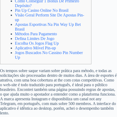
Como Conseguir 1 Bônus De Primeiro
Depósito?
Pin Up Casino Online No Brasil
Visão Geral Perform Site De Apostas Pin-
up
Apostas Esportivas Na Pin Way Up Bet
Brasil
Métodos Para Pagamento
Defina Limites De Jogo
Escolha Os Jogos Flag Up
Aplicativo Móvel Pin-up
Jogos Buscados No Cassino Pin Number
Up
Os tempos sobre saque variam sobre prática para método, e todas as
solicitações são processadas dentro de muitos dias. A área de esportes é
atrativa, com uma boa cobertura at the com cotas competitivas. Como
o web-site é todo traduzido para português, é ideal para o público
brasileiro. Encontrei também uma página possuindo regras de apostas,
o que ajuda muito o apostador a entender como a plataforma funciona.
A marca apresenta Instagram e disponibiliza um canal not any
Telegram, em português, com mais sobre 500 membros. A interface do
aplicativo é idêntica ao desktop, porém, achei o desempenho também
lento.