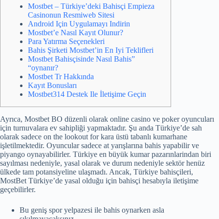
Mostbet – Türkiye’deki Bahisçi Empieza
Casinonun Resmiweb Sitesi
Android Için Uygulamayı Indirin
Mostbet’e Nasıl Kayıt Olunur?
Para Yatırma Seçenekleri
Bahis Şirketi Mostbet’in En Iyi Teklifleri
Mostbet Bahisçisinde Nasıl Bahis”
“oynanır?
Mostbet Tr Hakkında
Kayıt Bonusları
Mostbet314 Destek Ile İletişime Geçin
Ayrıca, Mostbet BO düzenli olarak online casino ve poker oyuncuları
için turnuvalara ev sahipliği yapmaktadır. Şu anda Türkiye’de sah
olarak sadece on the lookout for kara üstü tabanlı kumarhane
işletilmektedir. Oyuncular sadece at yarışlarına bahis yapabilir ve
piyango oynayabilirler. Türkiye en büyük kumar pazarınlarindan biri
sayılması nedeniyle, yasal olarak ve durum nedeniyle sektör henüz
ülkede tam potansiyeline ulaşmadı. Ancak, Türkiye bahisçileri,
MostBet Türkiye’de yasal olduğu için bahisçi hesabıyla iletişime
geçebilirler.
Bu geniş spor yelpazesi ile bahis oynarken asla
sıkılmayacaksınız.