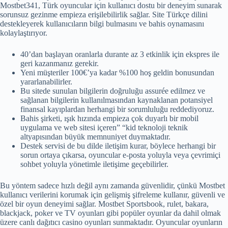
Mostbet341, Türk oyuncular için kullanıcı dostu bir deneyim sunarak
sorunsuz gezinme empieza erişilebilirlik sağlar. Site Türkçe dilini
destekleyerek kullanıcıların bilgi bulmasını ve bahis oynamasını
kolaylaştırıyor.
40’dan başlayan oranlarla durante az 3 etkinlik için ekspres ile
geri kazanmanız gerekir.
Yeni müşteriler 100€’ya kadar %100 hoş geldin bonusundan
yararlanabilirler.
Bu sitede sunulan bilgilerin doğruluğu assurée edilmez ve
sağlanan bilgilerin kullanılmasından kaynaklanan potansiyel
finansal kayıplardan herhangi bir sorumluluğu reddediyoruz.
Bahis şirketi, ışık hızında empieza çok duyarlı bir mobil
uygulama ve web sitesi içeren” “kid teknoloji teknik
altyapısından büyük memnuniyet duymaktadır.
Destek servisi de bu dilde iletişim kurar, böylece herhangi bir
sorun ortaya çıkarsa, oyuncular e-posta yoluyla veya çevrimiçi
sohbet yoluyla yönetimle iletişime geçebilirler.
Bu yöntem sadece hızlı değil aynı zamanda güvenlidir, çünkü Mostbet
kullanıcı verilerini korumak için gelişmiş şifreleme kullanır, güvenli ve
özel bir oyun deneyimi sağlar. Mostbet Sportsbook, rulet, bakara,
blackjack, poker ve TV oyunları gibi popüler oyunlar da dahil olmak
üzere canlı dağıtıcı casino oyunları sunmaktadır. Oyuncular oyunların