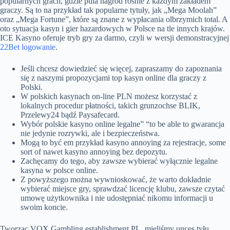
popularnych grach, gdzie pula nagród rośnie z każdym zakładem
graczy. Są to na przykład tak popularne tytuły, jak „Mega Moolah”
oraz „Mega Fortune”, które są znane z wypłacania olbrzymich total. A
oto sytuacja kasyn i gier hazardowych w Polsce na tle innych krajów.
ICE Kasyno oferuje tryb gry za darmo, czyli w wersji demonstracyjnej
22Bet logowanie
.
Jeśli chcesz dowiedzieć się więcej, zapraszamy do zapoznania
się z naszymi propozycjami top kasyn online dla graczy z
Polski.
W polskich kasynach on-line PLN możesz korzystać z
lokalnych procedur płatności, takich grunzochse BLIK,
Przelewy24 bądź Paysafecard.
Wybór polskie kasyno online legalne” “to be able to gwarancja
nie jedynie rozrywki, ale i bezpieczeństwa.
Mogą to być em przykład kasyno annoying za rejestracje, some
sort of nawet kasyno annoying bez depozytu.
Zachęcamy do tego, aby zawsze wybierać wyłącznie legalne
kasyna w polsce online.
Z powyższego można wywnioskować, że warto dokładnie
wybierać miejsce gry, sprawdzać licencję klubu, zawsze czytać
umowę użytkownika i nie udostępniać nikomu informacji u
swoim koncie.
Tworząc VOX Gambling establishment PL, mieliśmy unces tyłu