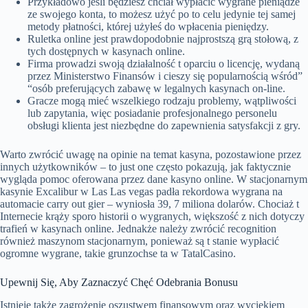
Przykładowo jeśli będziesz chciał wypłacić wygrane pieniądze
ze swojego konta, to możesz użyć po to celu jedynie tej samej
metody płatności, której użyłeś do wpłacenia pieniędzy.
Ruletka online jest prawdopodobnie najprostszą grą stołową, z
tych dostępnych w kasynach online.
Firma prowadzi swoją działalność t oparciu o licencję, wydaną
przez Ministerstwo Finansów i cieszy się popularnością wśród”
“osób preferujących zabawę w legalnych kasynach on-line.
Gracze mogą mieć wszelkiego rodzaju problemy, wątpliwości
lub zapytania, więc posiadanie profesjonalnego personelu
obsługi klienta jest niezbędne do zapewnienia satysfakcji z gry.
Warto zwrócić uwagę na opinie na temat kasyna, pozostawione przez
innych użytkowników – to just one często pokazują, jak faktycznie
wygląda pomoc oferowana przez dane kasyno online. W stacjonarnym
kasynie Excalibur w Las Las vegas padła rekordowa wygrana na
automacie carry out gier – wyniosła 39, 7 miliona dolarów. Chociaż t
Internecie krąży sporo historii o wygranych, większość z nich dotyczy
trafień w kasynach online. Jednakże należy zwrócić recognition
również maszynom stacjonarnym, ponieważ są t stanie wypłacić
ogromne wygrane, takie grunzochse ta w TatalCasino.
Upewnij Się, Aby Zaznaczyć Chęć Odebrania Bonusu
Istnieje także zagrożenie oszustwem finansowym oraz wyciekiem