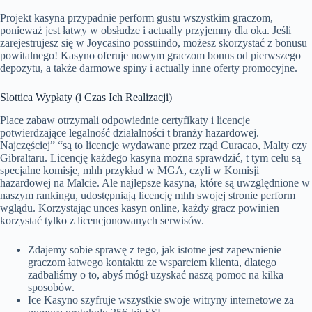
Projekt kasyna przypadnie perform gustu wszystkim graczom,
ponieważ jest łatwy w obsłudze i actually przyjemny dla oka. Jeśli
zarejestrujesz się w Joycasino possuindo, możesz skorzystać z bonusu
powitalnego! Kasyno oferuje nowym graczom bonus od pierwszego
depozytu, a także darmowe spiny i actually inne oferty promocyjne.
Slottica Wypłaty (i Czas Ich Realizacji)
Place zabaw otrzymali odpowiednie certyfikaty i licencje
potwierdzające legalność działalności t branży hazardowej.
Najczęściej” “są to licencje wydawane przez rząd Curacao, Malty czy
Gibraltaru. Licencję każdego kasyna można sprawdzić, t tym celu są
specjalne komisje, mhh przykład w MGA, czyli w Komisji
hazardowej na Malcie. Ale najlepsze kasyna, które są uwzględnione w
naszym rankingu, udostępniają licencję mhh swojej stronie perform
wglądu. Korzystając unces kasyn online, każdy gracz powinien
korzystać tylko z licencjonowanych serwisów.
Zdajemy sobie sprawę z tego, jak istotne jest zapewnienie
graczom łatwego kontaktu ze wsparciem klienta, dlatego
zadbaliśmy o to, abyś mógł uzyskać naszą pomoc na kilka
sposobów.
Ice Kasyno szyfruje wszystkie swoje witryny internetowe za