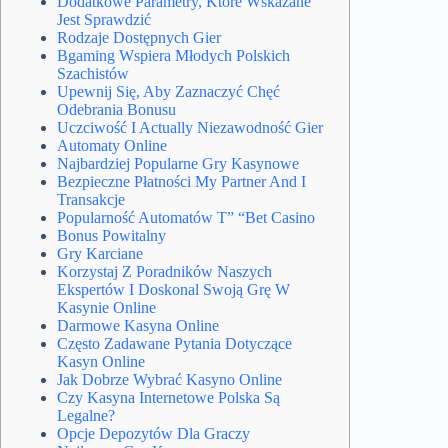
Dodatkowe Parametry, Które Wskazane
Jest Sprawdzić
Rodzaje Dostępnych Gier
Bgaming Wspiera Młodych Polskich
Szachistów
Upewnij Się, Aby Zaznaczyć Chęć
Odebrania Bonusu
Uczciwość I Actually Niezawodność Gier
Automaty Online
Najbardziej Popularne Gry Kasynowe
Bezpieczne Płatności My Partner And I
Transakcje
Popularność Automatów T” “Bet Casino
Bonus Powitalny
Gry Karciane
Korzystaj Z Poradników Naszych
Ekspertów I Doskonal Swoją Grę W
Kasynie Online
Darmowe Kasyna Online
Często Zadawane Pytania Dotyczące
Kasyn Online
Jak Dobrze Wybrać Kasyno Online
Czy Kasyna Internetowe Polska Są
Legalne?
Opcje Depozytów Dla Graczy