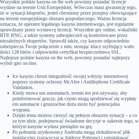
Wszystkie polskie kasyna on the web powinny posiadać licencje
wydane na terenie Unii Europejskiej. Wówczas masz gwarancję tego,
że w sytuacji kłopotów, jesteś chroniony przez przepisy obowiązujące
na terenie europejskiego obszaru gospodarczego. Ważna licencja
oznacza, że operator legalnego kasyna internetowego, jest regularnie
sprawdzany przez wystawcę licencji. Wszystkie gry online, wskaźniki
RTP, RNG, a także systemy zabezpieczeń są kontrolowane przez
niezależnych ekspertów. Sprawdź także, czy kasyno odpowiednio
zabezpiecza Twoje połączenie z nim, stosując klucz szyfrujący watts
ilości 128 bitów i odpowiedni certyfikat bezpieczeństwa SSL.
Najlepsze polskie kasyna on the web, powinny posiadać najlepszy
wybór gier on-line.
Ice kasyno chroni integralność swojej witryny internetowej
poprzez systemy ochrony McAfee i Antillephone Certificate
Validation.
Kiedy mowa um automatach, termin ten jest używany, aby
poinformować graczy, jak często mogą spodziewać się wypłaty
em automacie i grunzochse duża może być potencjalna
wygrana.
Dzięki temu możesz cieszyć się pełnym obrazem sytuacji – a co
za tym idzie, podejmować świadome decyzje w zakresie tego, w
którym kasynie wydasz pieniądze na grę.
Po pobraniu użytkownicy Androida mogą zlokalizować plik
instalacyjny (zazwyczaj w folderze Pobrane) i zainstalować