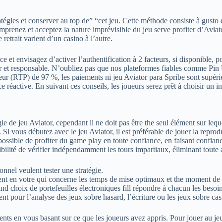
égies et conserver au top de” “cet jeu. Cette méthode consiste à gusto
mprenez et acceptez la nature imprévisible du jeu serve profiter d’Aviat
e retrait varient d’un casino à l’autre.
et envisagez d’activer l’authentification à 2 facteurs, si disponible, 
sûr et responsable. N’oubliez pas que nos plateformes fiables comme Pi
eur (RTP) de 97 %, les paiements ni jeu Aviator para Spribe sont supéri
 réactive. En suivant ces conseils, les joueurs serez prêt à choisir un int
égie de jeu Aviator, cependant il ne doit pas être the seul élément sur l
 Si vous débutez avec le jeu Aviator, il est préférable de jouer la reprod
st possible de profiter du game play en toute confiance, en faisant conf
sibilité de vérifier indépendamment les tours impartiaux, éliminant toute
nnel veulent tester une stratégie.
ment en votre qui concerne les temps de mise optimaux et the moment de
nd choix de portefeuilles électroniques fill répondre à chacun les besoin
t pour l’analyse des jeux sobre hasard, l’écriture ou les jeux sobre cas
elligents en vous basant sur ce que les joueurs avez appris. Pour jouer