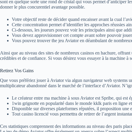
sont en quelque sorte une rond de cristal qui vous permet d’anticiper les 
donner le plus concurentiel avantage possible.
Votre objectif reste de décider quand encaisser avant la cual l’avi
Cette concentration permet d’identifier les approches réussies ai
Ci-dessous, les joueurs pouvez voir les principales ainsi que addit
Vous devez approvisionner cet compte avant sobre pouvoir jouer 
Vous pouvez trouver the jeu Aviator en déambulant de nombreux int
Ainsi que au niveau des sites de nombreux casinos en hachure, offrant u
crédibles et de confiance. Si vous désirez vous essayer à la machine à so
Retirez Vos Gains
Que vous préfériez jouer à Aviator via algun navigateur web systems un
multiplicateur abandonné dans le marché de l’interface d’Aviator. N’igno
Le créateur entre ma machine à sous Aviator est Spribe, qui est ég
1win grignotte en popularité dans le monde kklk paris en ligne e
Disponible sur diverses plateformes réputées, il proposition une e
Tout casino licencié vous permettra de retirer de l’argent instan
Ces statistiques comprennent des informations au niveau des paris placés
Le jeu de démo Aviator offre également un aperçu sobre l’aspect multijo