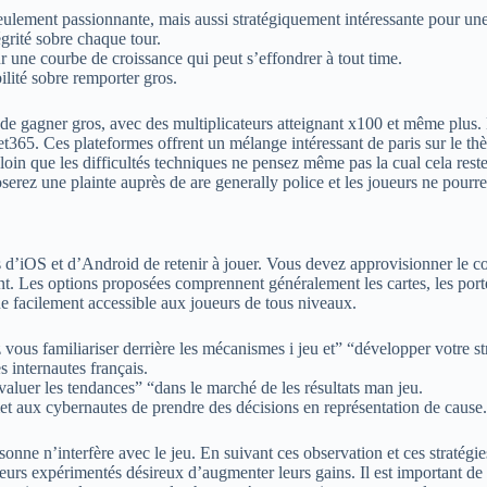
seulement passionnante, mais aussi stratégiquement intéressante pour une
égrité sobre chaque tour.
r une courbe de croissance qui peut s’effondrer à tout time.
bilité sobre remporter gros.
ité de gagner gros, avec des multiplicateurs atteignant x100 et même plu
t365. Ces plateformes offrent un mélange intéressant de paris sur le th
loin que les difficultés techniques ne pensez même pas la cual cela rest
rez une plainte auprès de are generally police et les joueurs ne pourrez 
rs d’iOS et d’Android de retenir à jouer. Vous devez approvisionner le 
. Les options proposées comprennent généralement les cartes, les portef
que facilement accessible aux joueurs de tous niveaux.
vous familiariser derrière les mécanismes i jeu et” “développer votre st
s internautes français.
évaluer les tendances” “dans le marché de les résultats man jeu.
et aux cybernautes de prendre des décisions en représentation de cause.
sonne n’interfère avec le jeu. En suivant ces observation et ces stratég
rs expérimentés désireux d’augmenter leurs gains. Il est important de 