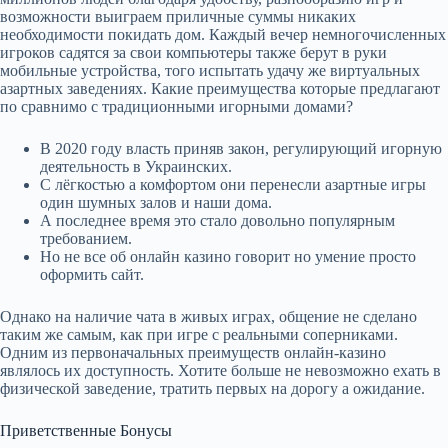
возможности выиграем приличные суммы никаких
необходимости покидать дом. Каждый вечер немногочисленных
игроков садятся за свои компьютеры также берут в руки
мобильные устройства, того испытать удачу же виртуальных
азартных заведениях. Какие преимущества которые предлагают
по сравнимо с традиционными игорными домами?
В 2020 году власть приняв закон, регулирующий игорную
деятельность в Украинских.
С лёгкостью а комфортом они перенесли азартные игры
один шумных залов и наши дома.
А последнее время это стало довольно популярным
требованием.
Но не все об онлайн казино говорит но умение просто
оформить сайт.
Однако на наличие чата в живых играх, общение не сделано
таким же самым, как при игре с реальными соперниками.
Одним из первоначальных преимуществ онлайн-казино
являлось их доступность. Хотите больше не невозможно ехать в
физической заведение, тратить первых на дорогу а ожидание.
Приветственные Бонусы