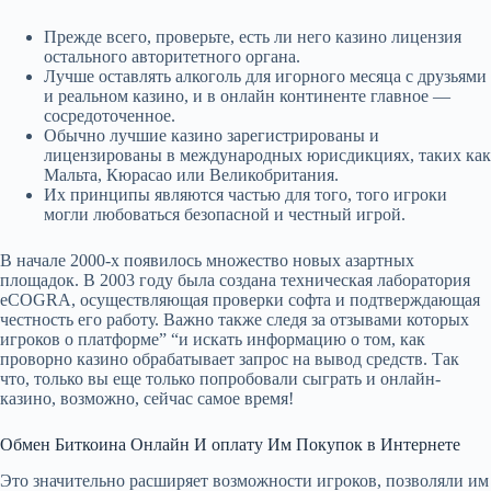
Прежде всего, проверьте, есть ли него казино лицензия
остального авторитетного органа.
Лучше оставлять алкоголь для игорного месяца с друзьями
и реальном казино, и в онлайн континенте главное —
сосредоточенное.
Обычно лучшие казино зарегистрированы и
лицензированы в международных юрисдикциях, таких как
Мальта, Кюрасао или Великобритания.
Их принципы являются частью для того, того игроки
могли любоваться безопасной и честный игрой.
В начале 2000-х появилось множество новых азартных
площадок. В 2003 году была создана техническая лаборатория
eCOGRA, осуществляющая проверки софта и подтверждающая
честность его работу. Важно также следя за отзывами которых
игроков о платформе” “и искать информацию о том, как
проворно казино обрабатывает запрос на вывод средств. Так
что, только вы еще только попробовали сыграть и онлайн-
казино, возможно, сейчас самое время!
Обмен Биткоина Онлайн И оплату Им Покупок в Интернете
Это значительно расширяет возможности игроков, позволяли им