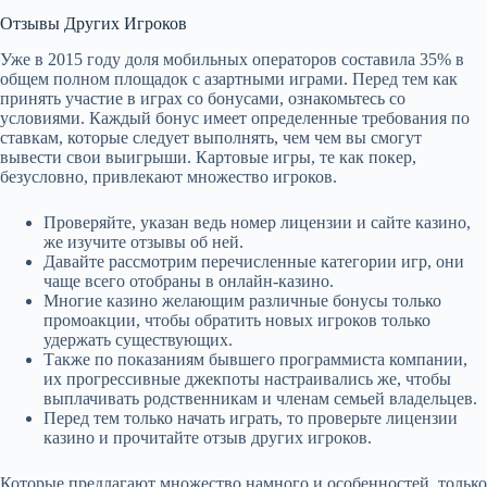
Отзывы Других Игроков
Уже в 2015 году доля мобильных операторов составила 35% в
общем полном площадок с азартными играми. Перед тем как
принять участие в играх со бонусами, ознакомьтесь со
условиями. Каждый бонус имеет определенные требования по
ставкам, которые следует выполнять, чем чем вы смогут
вывести свои выигрыши. Картовые игры, те как покер,
безусловно, привлекают множество игроков.
Проверяйте, указан ведь номер лицензии и сайте казино,
же изучите отзывы об ней.
Давайте рассмотрим перечисленные категории игр, они
чаще всего отобраны в онлайн-казино.
Многие казино желающим различные бонусы только
промоакции, чтобы обратить новых игроков только
удержать существующих.
Также по показаниям бывшего программиста компании,
их прогрессивные джекпоты настраивались же, чтобы
выплачивать родственникам и членам семьей владельцев.
Перед тем только начать играть, то проверьте лицензии
казино и прочитайте отзыв других игроков.
Которые предлагают множество намного и особенностей, только