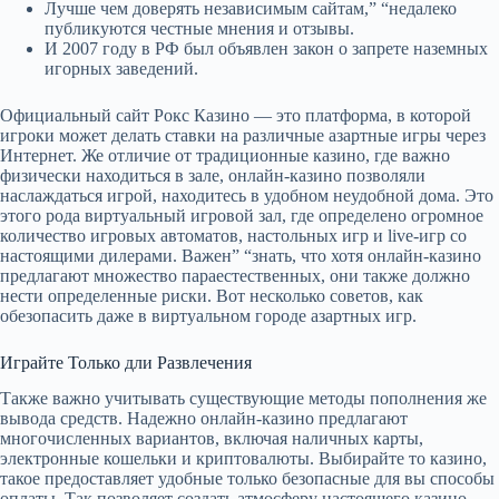
Лучше чем доверять независимым сайтам,” “недалеко
публикуются честные мнения и отзывы.
И 2007 году в РФ был объявлен закон о запрете наземных
игорных заведений.
Официальный сайт Рокс Казино — это платформа, в которой
игроки может делать ставки на различные азартные игры через
Интернет. Же отличие от традиционные казино, где важно
физически находиться в зале, онлайн-казино позволяли
наслаждаться игрой, находитесь в удобном неудобной дома. Это
этого рода виртуальный игровой зал, где определено огромное
количество игровых автоматов, настольных игр и live-игр со
настоящими дилерами. Важен” “знать, что хотя онлайн-казино
предлагают множество параестественных, они также должно
нести определенные риски. Вот несколько советов, как
обезопасить даже в виртуальном городе азартных игр.
Играйте Только дли Развлечения
Также важно учитывать существующие методы пополнения же
вывода средств. Надежно онлайн-казино предлагают
многочисленных вариантов, включая наличных карты,
электронные кошельки и криптовалюты. Выбирайте то казино,
такое предоставляет удобные только безопасные для вы способы
оплаты. Так позволяет создать атмосферу настоящего казино,