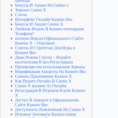
прохода
Бонусы И Акции На Casino-x
Зеркало Casino X
Слоты
Интерфейс Онлайн Казино Икс
Бонусы И Акции Casino X
Любишь Играть В Казино пиппардом
Телефона?
полную Версия Официального Сайта
Казино Х – Описание
Советы И Стратегии Для Игры и
Казино Икс
Демо Режим Слотов – Играйте
посетителям И Без Регистрации
Преимущества использования Зеркала
Верификация Аккаунта На Казино Икс
Скачать Приложение Казино Х
Как Играть Онлайн В Casino X
Casino X (казино Х) Онлайн
Регистрация В Игровом Клубе Казино
Х
Доступ В Аккаунт в Официальном
Сайте Казино Икс
Доступность Развлечений На Casino X
Игровые Автоматы Казино конце