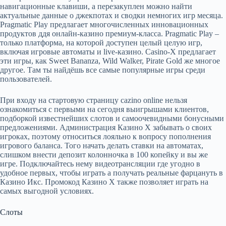
навигационные клавиши, а перезакуплен можно найти
актуальные данные о джекпотах и сводки немногих игр месяца.
Pragmatic Play предлагает многочисленных инновационных
продуктов ддя онлайн-казино премиум-класса. Pragmatic Play –
только платформа, на которой доступен целый целую игр,
включая игровые автоматы и live-казино. Casino-X предлагает
эти игры, как Sweet Bananza, Wild Walker, Pirate Gold же многое
другое. Там ты найдёшь все самые популярные игры среди
пользователей.
При входу на стартовую страницу cazino online нельзя
ознакомиться с первыми на сегодня выигрышами клиентов,
подборкой известнейших слотов и самоочевидными бонусными
предложениями. Администрация Казино Х забывать о своих
игроках, поэтому относиться лояльно к вопросу пополнения
игрового баланса. Того начать делать ставки на автоматах,
слишком внести депозит колонночка в 100 копейку и вы же
игре. Подключайтесь нему видеотрансляции где угодно в
удобное первых, чтобы играть а получать реальные фарцануть в
Казино Икс. Промокод Казино Х также позволяет играть на
самых выгодной условиях.
Слоты