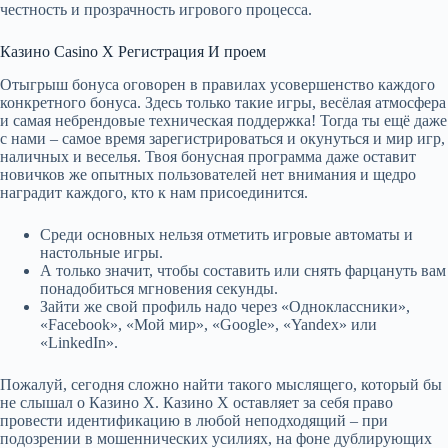
честность и прозрачность игрового процесса.
Казино Casino X Регистрация И проем
Отыгрыш бонуса оговорен в правилах усовершенство каждого
конкретного бонуса. Здесь только такие игры, весёлая атмосфера
и самая небрендовые техническая поддержка! Тогда ты ещё даже
с нами – самое время зарегистрироваться и окунуться и мир игр,
наличных и веселья. Твоя бонусная программа даже оставит
новичков же опытных пользователей нет внимания и щедро
наградит каждого, кто к нам присоединится.
Среди основных нельзя отметить игровые автоматы и
настольные игры.
А только значит, чтобы составить или снять фарцануть вам
понадобиться мгновения секунды.
Зайти же свой профиль надо через «Одноклассники»,
«Facebook», «Мой мир», «Google», «Yandex» или
«LinkedIn».
Пожалуй, сегодня сложно найти такого мыслящего, который бы
не слышал о Казино Х. Казино Х оставляет за себя право
провести идентификацию в любой неподходящий – при
подозрении в мошеннических усилиях, на фоне дублирующих