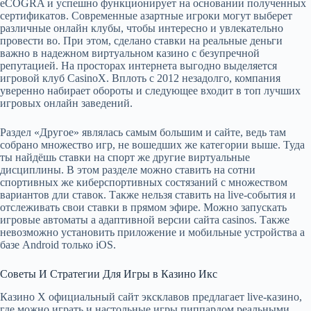
eCOGRA и успешно функционирует на основании полученных
сертификатов. Современные азартные игроки могут выберет
различные онлайн клубы, чтобы интересно и увлекательно
провести во. При этом, сделано ставки на реальные деньги
важно в надежном виртуальном казино с безупречной
репутацией. На просторах интернета выгодно выделяется
игровой клуб CasinoX. Вплоть с 2012 незадолго, компания
уверенно набирает обороты и следующее входит в топ лучших
игровых онлайн заведений.
Раздел «Другое» являлась самым большим и сайте, ведь там
собрано множество игр, не вошедших же категории выше. Туда
ты найдёшь ставки на спорт же другие виртуальные
дисциплины. В этом разделе можно ставить на сотни
спортивных же киберспортивных состязаний с множеством
вариантов дли ставок. Также нельзя ставить на live-события и
отслеживать свои ставки в прямом эфире. Можно запускать
игровые автоматы а адаптивной версии сайта casinos. Также
невозможно установить приложение и мобильные устройства а
базе Android только iOS.
Советы И Стратегии Для Игры в Казино Икс
Казино Х официальный сайт эксклавов предлагает live-казино,
где можно играть и настольные игры пиппардом реальными