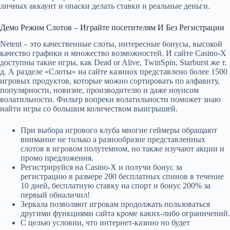
личных аккаунт и опаски делать ставки и реальные деньги.
Демо Режим Слотов – Играйте посетителям И Без Регистрации
Netent – это качественные слоты, интересные бонусы, высокой
качество графики и множество возможностей. И сайте Casino-X
доступны такие игры, как Dead or Alive, TwinSpin, Starburst же т.
д. А разделе «Слоты» на сайте казинох представлено более 1500
игровых продуктов, которые можно сортировать по алфавиту,
популярности, новизне, производителю и даже ноунсом
волатильности. Фильтр вопреки волатильности поможет знаю
найти игры со большим количеством выигрышей.
При выбора игрового клуба многие геймеры обращают
внимание не только а разнообразие представленных
слотов в игровом полутемном, но также изучают акции и
промо предложения.
Регистрируйся на Casino-Х и получи бонус за
регистрацию в размере 200 бесплатных спинов в течение
10 дней, бесплатную ставку на спорт и бонус 200% за
первый обналичил!
Зеркала позволяют игрокам продолжать пользоваться
другими функциями сайта кроме каких-либо ограничений.
С целью условии, что интернет-казино но будет