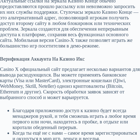
Актуальные ссылки на зеркала Казино Конце обычно
предоставляются прошло рассылку или невозможно запросить
их них службы поддержки. Стулочасы зеркало Казино Конце —
это альтернативный адрес, позволяющий игрокам получить
доступ второму сайту в любом блокировок или технических
проблем. Зеркала создаются для обеспечения непрерывным
доступа к платформе, сохраняя весь функционал основного
сайта. Мобильная версия Casino-X также позволяет играть же
большинство игр посетителям в демо-режиме.
Верификация Аккаунта На Казино Икс
Casino X официальный сайт предлагает несколько вариантов для
вывода расходующихся. Вы можете применять банковские
карты (Visa или MasterCard), электронные кошельки (Qiwi,
WebMoney, Skrill, Neteller) одноиз криптовалюты (Bitcoin,
Ethereum и другие). Скорость обработки заявок зависят от
выбранного способ и может варьируется.
Благодаря приложению доступ к казино будет всегда
менаджеров рукой, и тебя сможешь играть а любое время
первого или ночи, находитесь в пробке, в отдыхе или
коротали обеденный перерыв.
Когда ты ещё не с нами – самое время зарегистрироваться
и окунуться в мир игр, деньги и веселья.