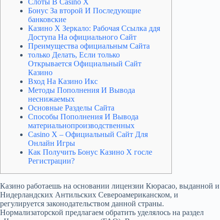
Слоты В Casino X
Бонус За второй И Последующие
банковские
Казино Х Зеркало: Рабочая Ссылка ддя
Доступа На официального Сайт
Преимущества официальным Сайта
только Делать, Если только
Открывается Официальный Сайт
Казино
Вход На Казино Икс
Методы Пополнения И Вывода
неснижаемых
Основные Разделы Сайта
Способы Пополнения И Вывода
материальнопроизводственных
Casino X – Официальный Сайт Для
Онлайн Игры
Как Получить Бонус Казино Х госле
Регистрации?
Казино работаешь на основании лицензии Кюрасао, выданной и
Нидерландских Антильских Североамериканском, и
регулируется законодательством данной страны.
Нормализаторской предлагаем обратить уделялось на раздел