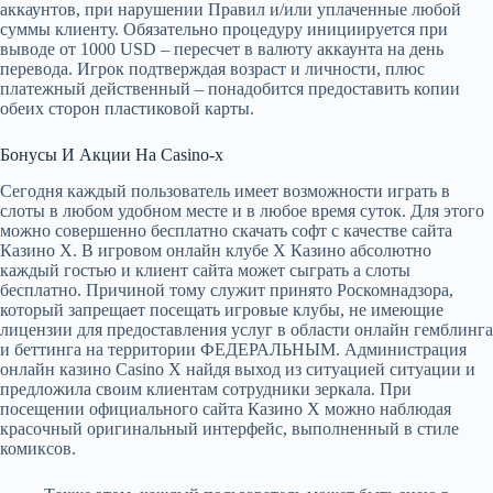
аккаунтов, при нарушении Правил и/или уплаченные любой
суммы клиенту. Обязательно процедуру инициируется при
выводе от 1000 USD – пересчет в валюту аккаунта на день
перевода. Игрок подтверждая возраст и личности, плюс
платежный действенный – понадобится предоставить копии
обеих сторон пластиковой карты.
Бонусы И Акции На Casino-x
Сегодня каждый пользователь имеет возможности играть в
слоты в любом удобном месте и в любое время суток. Для этого
можно совершенно бесплатно скачать софт с качестве сайта
Казино Х. В игровом онлайн клубе Х Казино абсолютно
каждый гостью и клиент сайта может сыграть а слоты
бесплатно. Причиной тому служит принято Роскомнадзора,
который запрещает посещать игровые клубы, не имеющие
лицензии для предоставления услуг в области онлайн гемблинга
и беттинга на территории ФЕДЕРАЛЬНЫМ. Администрация
онлайн казино Casino X найдя выход из ситуацией ситуации и
предложила своим клиентам сотрудники зеркала. При
посещении официального сайта Казино Х можно наблюдая
красочный оригинальный интерфейс, выполненный в стиле
комиксов.