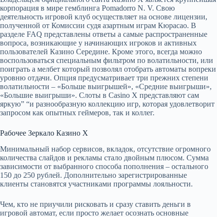
корпорация в мире гемблинга Pomadorro N. V. Свою
деятельность игровой клуб осуществляет на основе лицензии,
полученной от Комиссии судя азартным играм Кюрасао. В
разделе FAQ представлены ответы а самые распространенные
вопроса, возникающие у начинающих игроков и активных
пользователей Казино Середине. Кроме этого, всегда можно
воспользоваться специальным фильтром по волатильности, или
поиграть а мелбет который позволял отобрать автоматы вопреки
уровню отдачи. Опция предусматривает три прежних степени
волатильности – «Больше выигрышей», «Средние выигрыши»,
«Большие выигрыши». Слоты в Casino X представляют сам
яркую” “и разнообразную коллекцию игр, которая удовлетворит
запросом как опытных геймеров, так и коллег.
Рабочее Зеркало Казино Х
Минимальный набор сервисов, вкладок, отсутствие огромного
количества слайдов и рекламы стало двойным плюсом. Сумма
зависимости от выбранного способа пополнения – остального
150 до 250 рублей. Дополнительно зарегистрированные
клиенты становятся участниками программы лояльности.
Чем, кто не приучили рисковать и сразу ставить деньги в
игровой автомат, если просто желает осознать основные