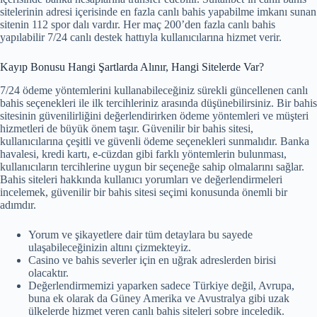
sitelerinin adresi içerisinde en fazla canlı bahis yapabilme imkanı sunan
sitenin 112 spor dalı vardır. Her maç 200’den fazla canlı bahis
yapılabilir 7/24 canlı destek hattıyla kullanıcılarına hizmet verir.
Kayıp Bonusu Hangi Şartlarda Alınır, Hangi Sitelerde Var?
7/24 ödeme yöntemlerini kullanabileceğiniz sürekli güncellenen canlı
bahis seçenekleri ile ilk tercihleriniz arasında düşünebilirsiniz. Bir bahis
sitesinin güvenilirliğini değerlendirirken ödeme yöntemleri ve müşteri
hizmetleri de büyük önem taşır. Güvenilir bir bahis sitesi,
kullanıcılarına çeşitli ve güvenli ödeme seçenekleri sunmalıdır. Banka
havalesi, kredi kartı, e-cüzdan gibi farklı yöntemlerin bulunması,
kullanıcıların tercihlerine uygun bir seçeneğe sahip olmalarını sağlar.
Bahis siteleri hakkında kullanıcı yorumları ve değerlendirmeleri
incelemek, güvenilir bir bahis sitesi seçimi konusunda önemli bir
adımdır.
Yorum ve şikayetlere dair tüm detaylara bu sayede
ulaşabileceğinizin altını çizmekteyiz.
Casino ve bahis severler için en uğrak adreslerden birisi
olacaktır.
Değerlendirmemizi yaparken sadece Türkiye değil, Avrupa,
buna ek olarak da Güney Amerika ve Avustralya gibi uzak
ülkelerde hizmet veren canlı bahis siteleri sobre inceledik.