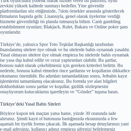
Türk oyunculara yönelik olarak hizmet veren bu platform, oyun
zevkini yüksek kalitede sunmayı hedefler. Yine güvenilir
platformlardan söz ettiğimizde, 7slots örnekler arasında gösterilecek
firmaların başında gelir. Lisansıyla, genel olarak üyelerine verdiği
hizmette güvenilirliği ön planda tutmasıyla bilinir. Canlı gambling
establishment oyunları; Blakjack, Rulet, Bakara ve Online poker şans
oyunlarıdır.
Türkiye’de, yalnızca Spor Toto Teşkilat Başkanlığı tarafından
lisanslanmış sitelere üye olmak ve bu sitelerde bahis oynamak yasaldır.
Yasal olmayan sitelere üye olmak empieza bu sitelerde bahis oynamak
ise yasa dışı kabul edilir ve cezai yaptırımları olabilir. Bu şartlar,
bonusu nakit olarak çekebilmeniz için gereken kriterleri belirtir. Bu
nedenle, bonusu kabul etmeden önce şartlarını ve koşullarını dikkatlice
okumanız önemlidir. Bu adımları tamamladıktan sonra, Jetbahis kayıt
işlemlerini tamamlamış olacaksınız. Bu formda yer alan bilgileri
doldurduktan sonra şartlar ve koşullar, gizlilik sözleşmesini
onaylıyorum kutucuklarını işaretleyin ve ”Gönder” tuşuna basın.
Türkiye’deki Yasal Bahis Siteleri
Böylece kupon tek maçtan yatsa haine, yüzde 30 oranında iade
alırsınız. Şimdi kayıt ol butonuna bastığınızda ekranınızda a few
aşamalı bir üyelik formu çıkacak. İlk aşamada hesap detaylarınızı yani
e-mail adresiniz, kullanıcı adınız empieza şifrenizi belirlemeniz