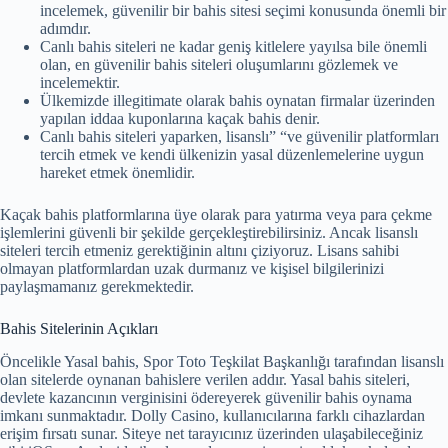
incelemek, güvenilir bir bahis sitesi seçimi konusunda önemli bir
adımdır.
Canlı bahis siteleri ne kadar geniş kitlelere yayılsa bile önemli
olan, en güvenilir bahis siteleri oluşumlarını gözlemek ve
incelemektir.
Ülkemizde illegitimate olarak bahis oynatan firmalar üzerinden
yapılan iddaa kuponlarına kaçak bahis denir.
Canlı bahis siteleri yaparken, lisanslı” “ve güvenilir platformları
tercih etmek ve kendi ülkenizin yasal düzenlemelerine uygun
hareket etmek önemlidir.
Kaçak bahis platformlarına üye olarak para yatırma veya para çekme
işlemlerini güvenli bir şekilde gerçekleştirebilirsiniz. Ancak lisanslı
siteleri tercih etmeniz gerektiğinin altını çiziyoruz. Lisans sahibi
olmayan platformlardan uzak durmanız ve kişisel bilgilerinizi
paylaşmamanız gerekmektedir.
Bahis Sitelerinin Açıkları
Öncelikle Yasal bahis, Spor Toto Teşkilat Başkanlığı tarafından lisanslı
olan sitelerde oynanan bahislere verilen addır. Yasal bahis siteleri,
devlete kazancının verginisini ödereyerek güvenilir bahis oynama
imkanı sunmaktadır. Dolly Casino, kullanıcılarına farklı cihazlardan
erişim fırsatı sunar. Siteye net tarayıcınız üzerinden ulaşabileceğiniz