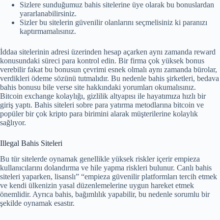
Sizlere sunduğumuz bahis sitelerine üye olarak bu bonuslardan
yararlanabilirsiniz.
Sizler bu sitelerin güvenilir olanlarını seçmelisiniz ki paranızı
kaptırmamalısınız.
İddaa sitelerinin adresi üzerinden hesap açarken aynı zamanda reward
konusundaki süreci para kontrol edin. Bir firma çok yüksek bonus
verebilir fakat bu bonusun çevrimi esnek olmalı aynı zamanda bürolar,
verdikleri ödeme sözünü tutmalıdır. Bu nedenle bahis şirketleri, bedava
bahis bonusu bile verse site hakkındaki yorumları okumalısınız.
Bitcoin exchange kolaylığı, gizlilik altyapısı ile hayatımıza hızlı bir
giriş yaptı. Bahis siteleri sobre para yatırma metodlarına bitcoin ve
popüler bir çok kripto para birimini alarak müşterilerine kolaylık
sağlıyor.
Illegal Bahis Siteleri
Bu tür sitelerde oynamak genellikle yüksek riskler içerir empieza
kullanıcılarını dolandırma ve hile yapma riskleri bulunur. Canlı bahis
siteleri yaparken, lisanslı” “empieza güvenilir platformları tercih etmek
ve kendi ülkenizin yasal düzenlemelerine uygun hareket etmek
önemlidir. Ayrıca bahis, bağımlılık yapabilir, bu nedenle sorumlu bir
şekilde oynamak esastır.