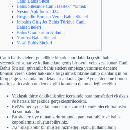
Canlı Bahis Sitesi
Bahis Sitesinde Canlı Destek” “olmak
Nesine Apk İndir 2024
Hoşgeldin Bonusu Veren Bahis Siteleri
Jetbahis Giriş Jet Bahis Türkiye Canlı
Bahis Siteleri
Bahis Oranlarının Anlamı:
Yurtdışı Bahis Siteleri
Yasal Bahis Siteleri
Canlı bahis siteleri, genellikle birçok spor dalında çeşitli bahis
seçenekleri sunar ve kullanıcılara geniş bir oyun yelpazesi sunar. Canlı
Bahis Siteleri, güvenilir bahis siteleri empieza yatırımsız deneme
bonusu veren siteler hakkında bilgi almak fikrine sahip olanlar için bu
blog page yazısında tüm detayları aktaracağım. Ayrıca deneme bonusu
nedir, canlı casino ne demek gibi konulara de uma değineceğim.
Yaklaşık thirty dakikalık süre içerisinde para transferleri eksiksiz
ve hatasız bir şekilde gerçekleştirilecektir.
BetWinner ayrıca kullanıcılarına cömert denilebilecek bonuslar
da sunmaktadır.
Bu sitelere üye olmanız durumunda para yatırabilir ve bahis
kuponlarınızı oluşturabilirsiniz.
7/24 ulaşılabilir bir müşteri hizmetleri ekibi, kullanıcıların