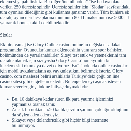
eklemesi yapabilirsiniz. Bir diğer önemli nokta” “ise bedava olarak
verilen 250 ücretsiz spindir. Ücretsiz spinler için “Slotlar” sayfasındaki
tüm oyunları dilediğiniz gibi kullanma şansınız vardır. Tüm bunlara ek
olarak, oyuncular hesaplarına minimum 80 TL maksimum ise 5000 TL
yatırarak bonusu aktif edebilmektedir.
Slotlar
Ek bir avantaj ise Glory Online casino online’ın değişken sadakat
programıdır. Oyuncular kumar eğlencesinin yanı sıra spor bahisleri
bölümünden de yararlanabilirler. Siteyi test ettik ve yeteneklerini tam
olarak anlamak için sizi yasha Glory Casino’nun ayrıntılı bir
incelemesini okumaya davet ediyoruz. Bu” “noktada online casinolar
için mobil uygulamaların ag yaygınlaştığını belirtmek isteriz. Glory
casino. com maalesef belirli aralıklarla Türkiye’deki çoğu on line
casino sitesi gibi engellenmektedir. Bu engellemeyi aşmak isteyen
kumar severler giriş linkine ihtiyaç duymaktadır.
Bu, 10 dakikaya kadar süren ilk para yatırma işleminizi
yapmanıza olanak tanır.
Ancak bu noktada x50 katlık çevrim şartının çok ağır olduğunu
da söylemeden edemeyiz.
Şikayet veya dolandırıcılık gibi hiçbir bilgi internette
bulunmuyor.