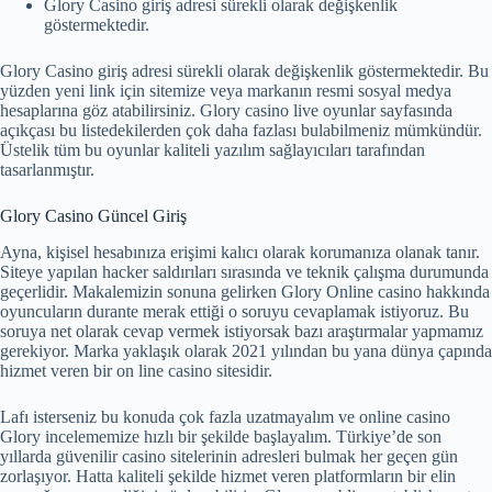
Glory Casino giriş adresi sürekli olarak değişkenlik
göstermektedir.
Glory Casino giriş adresi sürekli olarak değişkenlik göstermektedir. Bu
yüzden yeni link için sitemize veya markanın resmi sosyal medya
hesaplarına göz atabilirsiniz. Glory casino live oyunlar sayfasında
açıkçası bu listedekilerden çok daha fazlası bulabilmeniz mümkündür.
Üstelik tüm bu oyunlar kaliteli yazılım sağlayıcıları tarafından
tasarlanmıştır.
Glory Casino Güncel Giriş
Ayna, kişisel hesabınıza erişimi kalıcı olarak korumanıza olanak tanır.
Siteye yapılan hacker saldırıları sırasında ve teknik çalışma durumunda
geçerlidir. Makalemizin sonuna gelirken Glory Online casino hakkında
oyuncuların durante merak ettiği o soruyu cevaplamak istiyoruz. Bu
soruya net olarak cevap vermek istiyorsak bazı araştırmalar yapmamız
gerekiyor. Marka yaklaşık olarak 2021 yılından bu yana dünya çapında
hizmet veren bir on line casino sitesidir.
Lafı isterseniz bu konuda çok fazla uzatmayalım ve online casino
Glory incelememize hızlı bir şekilde başlayalım. Türkiye’de son
yıllarda güvenilir casino sitelerinin adresleri bulmak her geçen gün
zorlaşıyor. Hatta kaliteli şekilde hizmet veren platformların bir elin