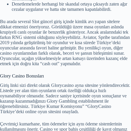
Denetlemelerde herhangi bir skandal ortaya çıksaydı zaten ağır
cezalar uygulanır ve hatta site tamamen kapatılabilirdi.
Bu arada several Slot güncel giriş içinde kimlik avı yapan sitelere
dikkat etmenizi öneriyoruz. Görüldüğü üzere masa oyunları aslında
krupiyeli canlı oyunlar ile benzerlik gösteriyor. Ancak aralarındaki tek
farkın RNG sistemi olduğunu söyleyebiliriz. Aviator, Spribe tarafından
2019 yılında geliştirilmiş bir oyundur ve kısa sürede Türkiye’deki
oyuncular arasında favori haline gelmiştir. Bu yenilikçi oyun, diğer
casino oyunlarından farklı olarak, beceri ve şansın birleşimini sunar.
Oyuncular, uçağın yükselmesiyle artan katsayı üzerinden kazanç elde
etmek için doğru kita “cash out” yapmalıdır.
Glory Casino Bonusları
Giriş linki sizi direkt olarak Glorycasino ayna sitesine yönlendirecektir.
Listede yer alan tüm oyunların ortak özelliği oldukça hızlı
oynanabiliyor olmasıdır. Sadece saniye içerisinde oyun sonuçlanır ve
kazanıp kazanmadığınızı Glory Gambling establishment ile
öğrenebilirsiniz. Türkiye Kumar Komisyonu” “GloryCasino
Türkiye’deki online oyun sitesini onayladı.
Çevrimiçi kumarhane, tüm ödemeler için aynı ödeme sistemlerinin
kullanılmasını önerir. Casino ve spor bahis çeşitliliği de kayıt olmanız