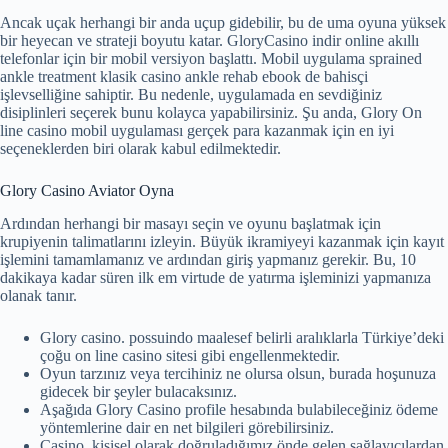
Ancak uçak herhangi bir anda uçup gidebilir, bu de uma oyuna yüksek
bir heyecan ve strateji boyutu katar. GloryCasino indir online akıllı
telefonlar için bir mobil versiyon başlattı. Mobil uygulama sprained
ankle treatment klasik casino ankle rehab ebook de bahisçi
işlevselliğine sahiptir. Bu nedenle, uygulamada en sevdiğiniz
disiplinleri seçerek bunu kolayca yapabilirsiniz. Şu anda, Glory On
line casino mobil uygulaması gerçek para kazanmak için en iyi
seçeneklerden biri olarak kabul edilmektedir.
Glory Casino Aviator Oyna
Ardından herhangi bir masayı seçin ve oyunu başlatmak için
krupiyenin talimatlarını izleyin. Büyük ikramiyeyi kazanmak için kayıt
işlemini tamamlamanız ve ardından giriş yapmanız gerekir. Bu, 10
dakikaya kadar süren ilk em virtude de yatırma işleminizi yapmanıza
olanak tanır.
Glory casino. possuindo maalesef belirli aralıklarla Türkiye’deki
çoğu on line casino sitesi gibi engellenmektedir.
Oyun tarzınız veya tercihiniz ne olursa olsun, burada hoşunuza
gidecek bir şeyler bulacaksınız.
Aşağıda Glory Casino profile hesabında bulabileceğiniz ödeme
yöntemlerine dair en net bilgileri görebilirsiniz.
Casino, kişisel olarak doğruladığımız önde gelen sağlayıcılardan