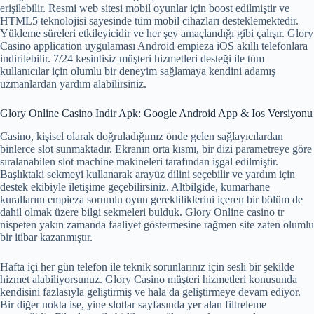
erişilebilir. Resmi web sitesi mobil oyunlar için boost edilmiştir ve
HTML5 teknolojisi sayesinde tüm mobil cihazları desteklemektedir.
Yükleme süreleri etkileyicidir ve her şey amaçlandığı gibi çalışır. Glory
Casino application uygulaması Android empieza iOS akıllı telefonlara
indirilebilir. 7/24 kesintisiz müşteri hizmetleri desteği ile tüm
kullanıcılar için olumlu bir deneyim sağlamaya kendini adamış
uzmanlardan yardım alabilirsiniz.
Glory Online Casino Indir Apk: Google Android App & Ios Versiyonu
Casino, kişisel olarak doğruladığımız önde gelen sağlayıcılardan
binlerce slot sunmaktadır. Ekranın orta kısmı, bir dizi parametreye göre
sıralanabilen slot machine makineleri tarafından işgal edilmiştir.
Başlıktaki sekmeyi kullanarak arayüz dilini seçebilir ve yardım için
destek ekibiyle iletişime geçebilirsiniz. Altbilgide, kumarhane
kurallarını empieza sorumlu oyun gerekliliklerini içeren bir bölüm de
dahil olmak üzere bilgi sekmeleri bulduk. Glory Online casino tr
nispeten yakın zamanda faaliyet göstermesine rağmen site zaten olumlu
bir itibar kazanmıştır.
Hafta içi her gün telefon ile teknik sorunlarınız için sesli bir şekilde
hizmet alabiliyorsunuz. Glory Casino müşteri hizmetleri konusunda
kendisini fazlasıyla geliştirmiş ve hala da geliştirmeye devam ediyor.
Bir diğer nokta ise, yine slotlar sayfasında yer alan filtreleme