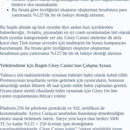
binlerce slot sunmaktadır.
Bu fırsata göre üyeliğinizi oluşturur oluşturmaz hesabınıza para
yatırırsanız %125’lik bir ek bakiye desteği alırsınız.
Bu başlık altında ag hızlı oyunlar diye anılan bazı içeriklerden
bahsedeceğiz. Aviatrix, piyasadaki en iyi crash oyunlarından biri olarak
hızlı oyunlar kategorisinde yer alır. Glory Casino sitelerine ilk defa
kayıt olan Türk kumar sevenler için muhteşem bir bonus kampanyası
hazırlamıştır. Bu fırsata göre üyeliğinizi oluşturur oluşturmaz
hesabınıza para yatırırsanız %125’lik bir ek bakiye desteği alırsınız.
Yetkilendirme Için Bugün Glory Casino’nun Çalışma Aynası
Yalnızca slot makinelerinde oynanan bahisler bahis olarak kabul edilir.
Promosyonun koşullarını yerine getirmek için oyuncuların, bonusun
aktarıldığı andan itibaren 48 saat içinde ödüle bahis yapmaları gerekir.
Oyuncuların mobil cihazlarda bahis oynamak için Glory On line
casino uygulamasına ihtiyacı yoktur.
Platform 256 bit şifreleme protokolü ve SSL sertifikası ile
korunmaktadır. Ayrıca Curaçao tarafından lisanslanıp denetlendiğini
ekstra olarak belirtmek isteriz. Siteye yeni kayıt olan herkes 5000
TL’ye kadar %125 + 250 ücretsiz spin desteğinden
yararlanabilmektedir. Glory Casino bahis” “şirketi görüldüğü üzere