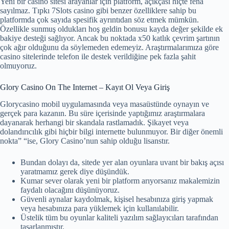
Yeni bir casino sitesi arayanlar için platform, açıkçası hiçte fena
sayılmaz. Tıpkı 7Slots casino gibi benzer özelliklere sahip bu
platformda çok sayıda spesifik ayrıntıdan söz etmek mümkün.
Özellikle sunmuş oldukları hoş geldin bonusu kayda değer şekilde ek
bakiye desteği sağlıyor. Ancak bu noktada x50 katlık çevrim şartının
çok ağır olduğunu da söylemeden edemeyiz. Araştırmalarımıza göre
casino sitelerinde telefon ile destek verildiğine pek fazla şahit
olmuyoruz.
Glory Casino On The Internet – Kayıt Ol Veya Giriş
Glorycasino mobil uygulamasında veya masaüstünde oynayın ve
gerçek para kazanın. Bu süre içerisinde yaptığımız araştırmalara
dayanarak herhangi bir skandala rastlamadık. Şikayet veya
dolandırıcılık gibi hiçbir bilgi internette bulunmuyor. Bir diğer önemli
nokta” “ise, Glory Casino’nun sahip olduğu lisanstır.
Bundan dolayı da, sitede yer alan oyunlara uvant bir bakış açısı
yaratmamız gerek diye düşündük.
Kumar sever olarak yeni bir platform arıyorsanız makalemizin
faydalı olacağını düşünüyoruz.
Güvenli aynalar kaydolmak, kişisel hesabınıza giriş yapmak
veya hesabınıza para yüklemek için kullanılabilir.
Üstelik tüm bu oyunlar kaliteli yazılım sağlayıcıları tarafından
tasarlanmıştır.