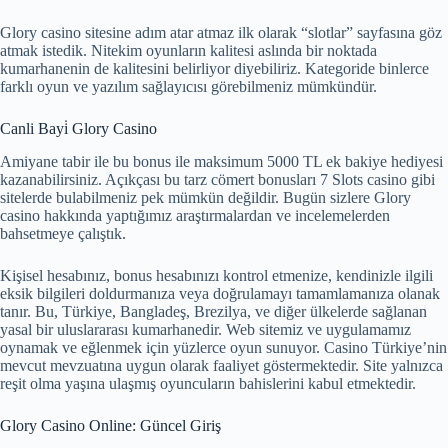
Glory casino sitesine adım atar atmaz ilk olarak “slotlar” sayfasına göz
atmak istedik. Nitekim oyunların kalitesi aslında bir noktada
kumarhanenin de kalitesini belirliyor diyebiliriz. Kategoride binlerce
farklı oyun ve yazılım sağlayıcısı görebilmeniz mümkündür.
Canli Bayi̇ Glory Casino
Amiyane tabir ile bu bonus ile maksimum 5000 TL ek bakiye hediyesi
kazanabilirsiniz. Açıkçası bu tarz cömert bonusları 7 Slots casino gibi
sitelerde bulabilmeniz pek mümkün değildir. Bugün sizlere Glory
casino hakkında yaptığımız araştırmalardan ve incelemelerden
bahsetmeye çalıştık.
Kişisel hesabınız, bonus hesabınızı kontrol etmenize, kendinizle ilgili
eksik bilgileri doldurmanıza veya doğrulamayı tamamlamanıza olanak
tanır. Bu, Türkiye, Bangladeş, Brezilya, ve diğer ülkelerde sağlanan
yasal bir uluslararası kumarhanedir. Web sitemiz ve uygulamamız
oynamak ve eğlenmek için yüzlerce oyun sunuyor. Casino Türkiye’nin
mevcut mevzuatına uygun olarak faaliyet göstermektedir. Site yalnızca
reşit olma yaşına ulaşmış oyuncuların bahislerini kabul etmektedir.
Glory Casino Online: Güncel Giriş