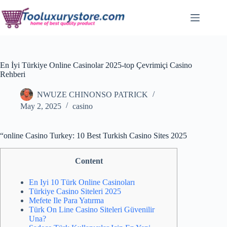
En İyi Türkiye Online Casinolar 2025-top Çevrimiçi Casino
Rehberi
NWUZE CHINONSO PATRICK
May 2, 2025
casino
“online Casino Turkey: 10 Best Turkish Casino Sites 2025
Content
En Iyi 10 Türk Online Casinoları
Türkiye Casino Siteleri 2025
Mefete Ile Para Yatırma
Türk On Line Casino Siteleri Güvenilir
Una?