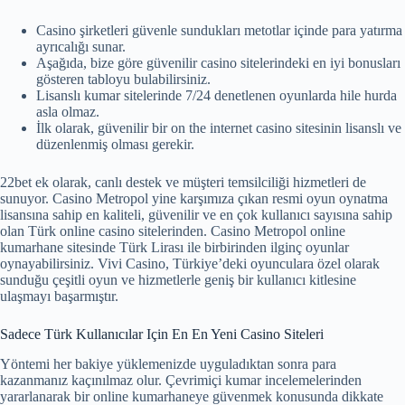
Casino şirketleri güvenle sundukları metotlar içinde para yatırma
ayrıcalığı sunar.
Aşağıda, bize göre güvenilir casino sitelerindeki en iyi bonusları
gösteren tabloyu bulabilirsiniz.
Lisanslı kumar sitelerinde 7/24 denetlenen oyunlarda hile hurda
asla olmaz.
İlk olarak, güvenilir bir on the internet casino sitesinin lisanslı ve
düzenlenmiş olması gerekir.
22bet ek olarak, canlı destek ve müşteri temsilciliği hizmetleri de
sunuyor. Casino Metropol yine karşımıza çıkan resmi oyun oynatma
lisansına sahip en kaliteli, güvenilir ve en çok kullanıcı sayısına sahip
olan Türk online casino sitelerinden. Casino Metropol online
kumarhane sitesinde Türk Lirası ile birbirinden ilginç oyunlar
oynayabilirsiniz. Vivi Casino, Türkiye’deki oyunculara özel olarak
sunduğu çeşitli oyun ve hizmetlerle geniş bir kullanıcı kitlesine
ulaşmayı başarmıştır.
Sadece Türk Kullanıcılar Için En En Yeni Casino Siteleri
Yöntemi her bakiye yüklemenizde uyguladıktan sonra para
kazanmanız kaçınılmaz olur. Çevrimiçi kumar incelemelerinden
yararlanarak bir online kumarhaneye güvenmek konusunda dikkate