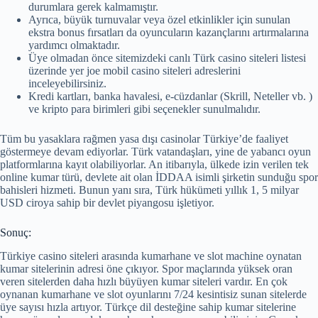
durumlara gerek kalmamıştır.
Ayrıca, büyük turnuvalar veya özel etkinlikler için sunulan
ekstra bonus fırsatları da oyuncuların kazançlarını artırmalarına
yardımcı olmaktadır.
Üye olmadan önce sitemizdeki canlı Türk casino siteleri listesi
üzerinde yer joe mobil casino siteleri adreslerini
inceleyebilirsiniz.
Kredi kartları, banka havalesi, e-cüzdanlar (Skrill, Neteller vb. )
ve kripto para birimleri gibi seçenekler sunulmalıdır.
Tüm bu yasaklara rağmen yasa dışı casinolar Türkiye’de faaliyet
göstermeye devam ediyorlar. Türk vatandaşları, yine de yabancı oyun
platformlarına kayıt olabiliyorlar. An itibarıyla, ülkede izin verilen tek
online kumar türü, devlete ait olan İDDAA isimli şirketin sunduğu spor
bahisleri hizmeti. Bunun yanı sıra, Türk hükümeti yıllık 1, 5 milyar
USD ciroya sahip bir devlet piyangosu işletiyor.
Sonuç:
Türkiye casino siteleri arasında kumarhane ve slot machine oynatan
kumar sitelerinin adresi öne çıkıyor. Spor maçlarında yüksek oran
veren sitelerden daha hızlı büyüyen kumar siteleri vardır. En çok
oynanan kumarhane ve slot oyunlarını 7/24 kesintisiz sunan sitelerde
üye sayısı hızla artıyor. Türkçe dil desteğine sahip kumar sitelerine