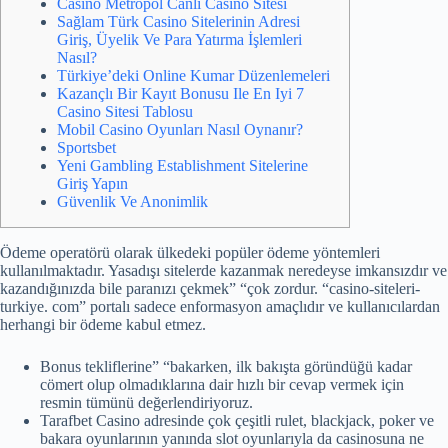
Casino Metropol Canlı Casino Sitesi
Sağlam Türk Casino Sitelerinin Adresi
Giriş, Üyelik Ve Para Yatırma İşlemleri
Nasıl?
Türkiye’deki Online Kumar Düzenlemeleri
Kazançlı Bir Kayıt Bonusu Ile En Iyi 7
Casino Sitesi Tablosu
Mobil Casino Oyunları Nasıl Oynanır?
Sportsbet
Yeni Gambling Establishment Sitelerine
Giriş Yapın
Güvenlik Ve Anonimlik
Ödeme operatörü olarak ülkedeki popüler ödeme yöntemleri
kullanılmaktadır. Yasadışı sitelerde kazanmak neredeyse imkansızdır ve
kazandığınızda bile paranızı çekmek” “çok zordur. “casino-siteleri-
turkiye. com” portalı sadece enformasyon amaçlıdır ve kullanıcılardan
herhangi bir ödeme kabul etmez.
Bonus tekliflerine” “bakarken, ilk bakışta göründüğü kadar
cömert olup olmadıklarına dair hızlı bir cevap vermek için
resmin tümünü değerlendiriyoruz.
Tarafbet Casino adresinde çok çeşitli rulet, blackjack, poker ve
bakara oyunlarının yanında slot oyunlarıyla da casinosuna ne