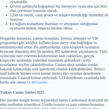
oynanabilir.
Çevrim şartlarıyla boğuşmayı hiç istemeyen oyuncular için best
olan çevrimsiz bonuslar olacak.
22bet ek olarak, canlı destek ve müşteri temsilciliği hizmetleri de
sunuyor.
En sağlam kumarhane lisansları ve altyapıları olduğundan
oyunlarda donma empieza takılma olmaz.
Hoşgeldin bonusları, yatırım bonusları, ücretsiz dönüşler ve VIP
programları gibi teklifler, kullanıcıların siteye olan bağlılığını ve
memnuniyetini artırır. Bu platformlarda, canlı krupiyeli oyunların
heyecanı dünyanın dört bir tarafına HD kalitesinde yayınlanıyor. Türk
oyuncular ister evlerinin konforundan ister yoldayken, gerçek
krupiyeler tarafından yönetilen masalarda geleneksel casino
oyunlarının keyfini çıkarabiliyorlar. Casino sıkça sorulan sorular
bakarak kafanızdaki soru işaretlerini ortadan kaldırabilirsiniz. Birinci
sınıf kalitede hizmet veren kumar siteleri tüm oyunları denetlemek
zorundadır. Lisanslı kumar sitelerinde 7/24 denetlenen oyunlarda hile
hurda asla olmaz
1x bet kazino
.
Türkiye Casino Siteleri 2025
Her üyesine zengin bonus seçenekleri sunan Casinomaxi deneyimli bir
ekip tarafından yönetiliyor. Üyelik bonusu ve para yatırma bonusları
kumarhane üzerinden daha fazla afin de kazanmayı sağlıyor. Son