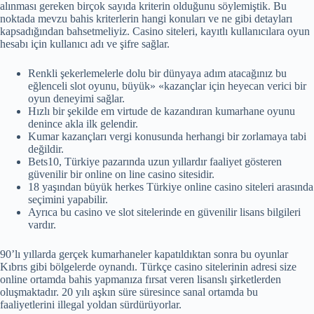
alınması gereken birçok sayıda kriterin olduğunu söylemiştik. Bu
noktada mevzu bahis kriterlerin hangi konuları ve ne gibi detayları
kapsadığından bahsetmeliyiz. Casino siteleri, kayıtlı kullanıcılara oyun
hesabı için kullanıcı adı ve şifre sağlar.
Renkli şekerlemelerle dolu bir dünyaya adım atacağınız bu
eğlenceli slot oyunu, büyük» «kazançlar için heyecan verici bir
oyun deneyimi sağlar.
Hızlı bir şekilde em virtude de kazandıran kumarhane oyunu
denince akla ilk gelendir.
Kumar kazançları vergi konusunda herhangi bir zorlamaya tabi
değildir.
Bets10, Türkiye pazarında uzun yıllardır faaliyet gösteren
güvenilir bir online on line casino sitesidir.
18 yaşından büyük herkes Türkiye online casino siteleri arasında
seçimini yapabilir.
Ayrıca bu casino ve slot sitelerinde en güvenilir lisans bilgileri
vardır.
90’lı yıllarda gerçek kumarhaneler kapatıldıktan sonra bu oyunlar
Kıbrıs gibi bölgelerde oynandı. Türkçe casino sitelerinin adresi size
online ortamda bahis yapmanıza fırsat veren lisanslı şirketlerden
oluşmaktadır. 20 yılı aşkın süre süresince sanal ortamda bu
faaliyetlerini illegal yoldan sürdürüyorlar.