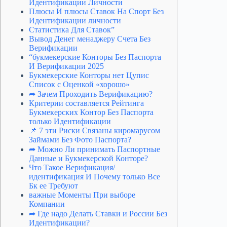
Идентификации Личности
Плюсы И плюсы Ставок На Спорт Без
Идентификации личности
Статистика Для Ставок”
Вывод Денег менаджеру Счета Без
Верификации
“букмекерские Конторы Без Паспорта
И Верификации 2025
Букмекерские Конторы нет Цупис
Список с Оценкой «хорошо»
➦ Зачем Проходить Верификацию?
Критерии составляется Рейтинга
Букмекерских Контор Без Паспорта
только Идентификации
📌 7 эти Риски Связаны киромарусом
Займами Без Фото Паспорта?
➦ Можно Ли принимать Паспортные
Данные и Букмекерской Конторе?
Что Такое Верификация/
идентификация И Почему только Все
Бк ее Требуют
важные Моменты При выборе
Компании
➦ Где надо Делать Ставки и России Без
Идентификации?