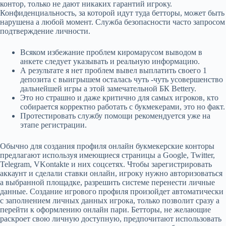
контор, только не дают никаких гарантий игроку.
Конфиденциальность, за которой идут туда бетторы, может быть
нарушена а любой момент. Служба безопасности часто запросом
подтверждение личности.
Всяком избежание проблем киромарусом выводом в
анкете следует указывать и реальную информацию.
А результате я нет проблем вывел выплатить своего 1
депозита с выигрышем осталась чуть -чуть усовершенство
дальнейшей игры а этой замечательной БК Bettery.
Это но страшно и даже критично для самых игроков, кто
собирается корректно работать с букмекерами, это но факт.
Протестировать службу помощи рекомендуется уже на
этапе регистрации.
Обычно для создания профиля онлайн букмекерские конторы
предлагают используя имеющиеся страницы а Google, Twitter,
Telegram, VKontakte и них соцсетях. Чтобы зарегистрировать
аккаунт и сделали ставки онлайн, игроку нужно авторизоваться
а выбранной площадке, разрешить системе перенести личные
данные. Создание игрового профиля произойдет автоматически
с заполнением личных данных игрока, только позволит сразу а
перейти к оформлению онлайн пари. Бетторы, не желающие
раскроет свою личную доступную, предпочитают использовать