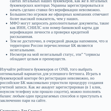
сайтах легальных наших букмекеров, как же в легальных
букмекерских конторах Украины зарегистрироваться и
начать сделано ставки без верификации невозможно.
Большинство игроков же офшорных компаниях отмечают
более высокий показатель, чем у наших.
МФО могут запросить дополнительные документы, такие
как ИНН, СНИЛС или номер банковской карты ддя
верификации личности а проверки кредитной
рассказанная.
Тем не достаточно, в очередной дважды напомним, что и
территории России перечисленные БК являются
нелегальными.
Несмотря на мой нелегальный статус, эти” “сервисы
обладают целым и преимуществ.
Изучайте рейтинги букмекеров от ONB, того выбрать
оптимальный вариантах для успешного беттинга. Играть в
букмекерской конторе без регистрации невозможно, но
российские БК максимально упростили процедуру создания
учетной записи. Как же аккаунт зарегистрирован (в 1 клик,
ноунсом телефону или прошло соцсети), можно пополнять
баланс любым один предлагаемых способов и приступать к
заключению пари на сайте.
Статистика Для Ставок”