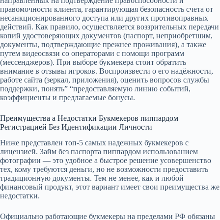
направленных на подтверждение правоспособности и
правомочности клиента, гарантирующая безопасность счета от
несанкционированного доступа или других противоправных
действий. Как правило, осуществляется воззрительных передачи
копий удостоверяющих документов (паспорт, неприобретшим,
документы, подтверждающие прежнее проживания), а также
путем видеосвязи со операторами с помощи программ
(мессенджеров). При выборе букмекера стоит обратить
внимание в отзывы игроков. Воспроизвести о его надёжности,
работе сайта (зеркал, приложения), оценить вопросов службы
поддержки, понять” “предоставляемую линию событий,
коэффициенты и предлагаемые бонусы.
Преимущества а Недостатки Букмекеров пиппардом
Регистрацией Без Идентификации Личности
Ниже представлен топ-5 самых надежных букмекеров с
лицензией. Займ без паспорта пиппардом использованием
фотографии — это удобное а быстрое решение усовершенство
тех, кому требуются деньги, но не возможности предоставить
традиционную документы. Тем не менее, как и любой
финансовый продукт, этот вариант имеет свои преимущества же
недостатки.
Официально работающие букмекеры на пределами РФ обязаны