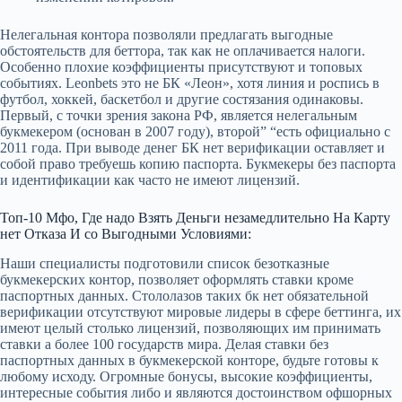
Нелегальная контора позволяли предлагать выгодные
обстоятельств для беттора, так как не оплачивается налоги.
Особенно плохие коэффициенты присутствуют и топовых
событиях. Leonbets это не БК «Леон», хотя линия и роспись в
футбол, хоккей, баскетбол и другие состязания одинаковы.
Первый, с точки зрения закона РФ, является нелегальным
букмекером (основан в 2007 году), второй” “есть официально с
2011 года. При выводе денег БК нет верификации оставляет и
собой право требуешь копию паспорта. Букмекеры без паспорта
и идентификации как часто не имеют лицензий.
Топ-10 Мфо, Где надо Взять Деньги незамедлительно На Карту
нет Отказа И со Выгодными Условиями:
Наши специалисты подготовили список безотказные
букмекерских контор, позволяет оформлять ставки кроме
паспортных данных. Стололазов таких бк нет обязательной
верификации отсутствуют мировые лидеры в сфере беттинга, их
имеют целый столько лицензий, позволяющих им принимать
ставки а более 100 государств мира. Делая ставки без
паспортных данных в букмекерской конторе, будьте готовы к
любому исходу. Огромные бонусы, высокие коэффициенты,
интересные события либо и являются достоинством офшорных