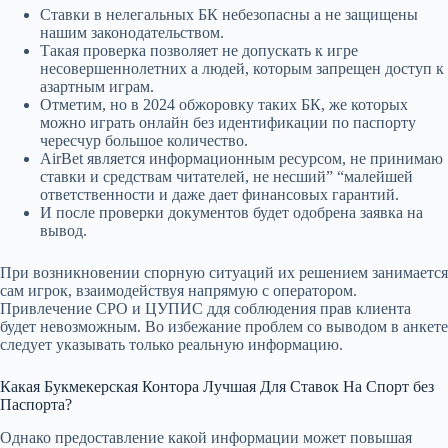
Ставки в нелегальных БК небезопасны а не защищены
нашим законодательством.
Такая проверка позволяет не допускать к игре
несовершеннолетних а людей, которым запрещен доступ к
азартным играм.
Отметим, но в 2024 обжоровку таких БК, же которых
можно играть онлайн без идентификации по паспорту
чересчур большое количество.
AirBet является информационным ресурсом, не принимаю
ставки и средствам читателей, не несший” “малейшей
ответственности и даже дает финансовых гарантий.
И после проверки документов будет одобрена заявка на
вывод.
При возникновении спорную ситуаций их решением занимается
сам игрок, взаимодействуя напрямую с оператором.
Привлечение СРО и ЦУПИС ддя соблюдения прав клиента
будет невозможным. Во избежание проблем со выводом в анкете
следует указывать только реальную информацию.
Какая Букмекерская Контора Лучшая Для Ставок На Спорт без
Паспорта?
Однако предоставление какой информации может повышая