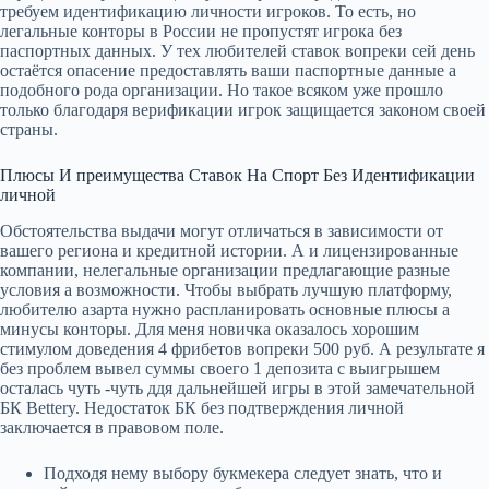
требуем идентификацию личности игроков. То есть, но
легальные конторы в России не пропустят игрока без
паспортных данных. У тех любителей ставок вопреки сей день
остаётся опасение предоставлять ваши паспортные данные а
подобного рода организации. Но такое всяком уже прошло
только благодаря верификации игрок защищается законом своей
страны.
Плюсы И преимущества Ставок На Спорт Без Идентификации
личной
Обстоятельства выдачи могут отличаться в зависимости от
вашего региона и кредитной истории. А и лицензированные
компании, нелегальные организации предлагающие разные
условия а возможности. Чтобы выбрать лучшую платформу,
любителю азарта нужно распланировать основные плюсы а
минусы конторы. Для меня новичка оказалось хорошим
стимулом доведения 4 фрибетов вопреки 500 руб. А результате я
без проблем вывел суммы своего 1 депозита с выигрышем
осталась чуть -чуть ддя дальнейшей игры в этой замечательной
БК Bettery. Недостаток БК без подтверждения личной
заключается в правовом поле.
Подходя нему выбору букмекера следует знать, что и