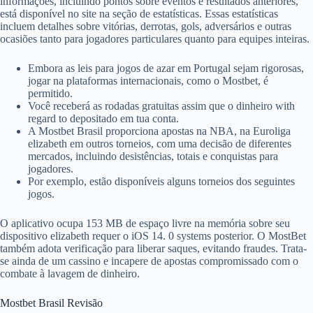
informações, incluindo pontos sobre eventos e resultados anteriores,
está disponível no site na seção de estatísticas. Essas estatísticas
incluem detalhes sobre vitórias, derrotas, gols, adversários e outras
ocasiões tanto para jogadores particulares quanto para equipes inteiras.
Embora as leis para jogos de azar em Portugal sejam rigorosas,
jogar na plataformas internacionais, como o Mostbet, é
permitido.
Você receberá as rodadas gratuitas assim que o dinheiro with
regard to depositado em tua conta.
A Mostbet Brasil proporciona apostas na NBA, na Euroliga
elizabeth em outros torneios, com uma decisão de diferentes
mercados, incluindo desistências, totais e conquistas para
jogadores.
Por exemplo, estão disponíveis alguns torneios dos seguintes
jogos.
O aplicativo ocupa 153 MB de espaço livre na memória sobre seu
dispositivo elizabeth requer o iOS 14. 0 systems posterior. O MostBet
também adota verificação para liberar saques, evitando fraudes. Trata-
se ainda de um cassino e incapere de apostas compromissado com o
combate à lavagem de dinheiro.
Mostbet Brasil Revisão