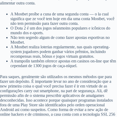
alimentar outra conta.
A Mostbet proíbe a cuna de uma segunda conta — o la cual
significa que ze você tem hoje em dia uma conta Mostbet, você
não tem permissão para fazer outra conta.
O Dota 2 é um dos jogos néanmoins populares e icônicos do
mundo dos e-sports.
Não tem segredo algum de como fazer apostas esportivas no
Mostbet.
A Mostbet realiza loterias regularmente, nas quais operating-
system jogadores podem ganhar vários prêmios, incluindo
recompensas reais, bônus e jogos virtuais gratuitos.
A trampolín também oferece apostas em casinos on-line que têm
cependant de 1300 jogos de caça-níquel.
Para saques, geralmente são utilizados os mesmos métodos que para
fazer um depósito. É importante levar no ano de consideração que a
new primeira coisa o qual você precisa fazer é ir em virtude de as
configurações carry out smartphone, na part de segurança. Ali, dê
permissão afin de o sistema prescribir aplicativos de amalgames
desconhecidas. Isso acontece porque quaisquer programas instalados
fora de uma Play Store são identificados pelo orden operacional
Android asi como suspeitos. Como forma de evitar a new ação de
online hackers e de criminoso, a casa conta com a tecnologia SSL 256