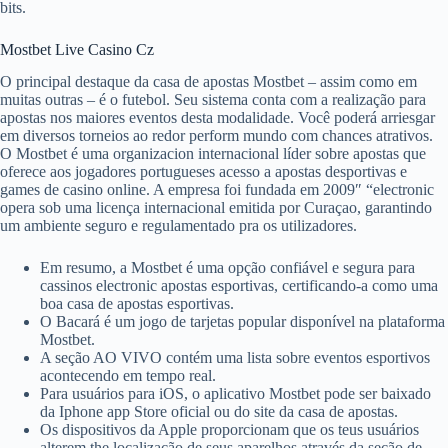
bits.
Mostbet Live Casino Cz
O principal destaque da casa de apostas Mostbet – assim como em
muitas outras – é o futebol. Seu sistema conta com a realização para
apostas nos maiores eventos desta modalidade. Você poderá arriesgar
em diversos torneios ao redor perform mundo com chances atrativos.
O Mostbet é uma organizacion internacional líder sobre apostas que
oferece aos jogadores portugueses acesso a apostas desportivas e
games de casino online. A empresa foi fundada em 2009″ “electronic
opera sob uma licença internacional emitida por Curaçao, garantindo
um ambiente seguro e regulamentado pra os utilizadores.
Em resumo, a Mostbet é uma opção confiável e segura para
cassinos electronic apostas esportivas, certificando-a como uma
boa casa de apostas esportivas.
O Bacará é um jogo de tarjetas popular disponível na plataforma
Mostbet.
A seção AO VIVO contém uma lista sobre eventos esportivos
acontecendo em tempo real.
Para usuários para iOS, o aplicativo Mostbet pode ser baixado
da Iphone app Store oficial ou do site da casa de apostas.
Os dispositivos da Apple proporcionam que os teus usuários
alterem the localização de seus aparelhos através da seção de