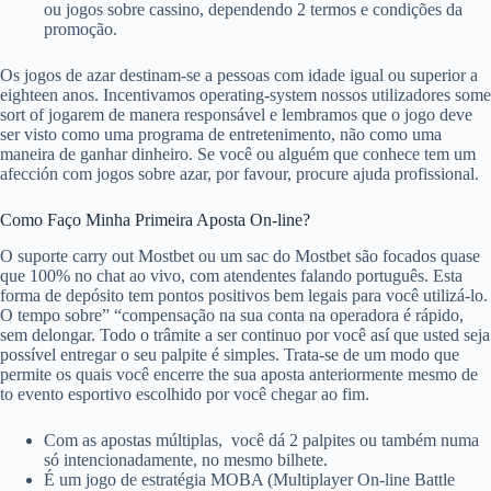
ou jogos sobre cassino, dependendo 2 termos e condições da
promoção.
Os jogos de azar destinam-se a pessoas com idade igual ou superior a
eighteen anos. Incentivamos operating-system nossos utilizadores some
sort of jogarem de manera responsável e lembramos que o jogo deve
ser visto como uma programa de entretenimento, não como uma
maneira de ganhar dinheiro. Se você ou alguém que conhece tem um
afección com jogos sobre azar, por favour, procure ajuda profissional.
Como Faço Minha Primeira Aposta On-line?
O suporte carry out Mostbet ou um sac do Mostbet são focados quase
que 100% no chat ao vivo, com atendentes falando português. Esta
forma de depósito tem pontos positivos bem legais para você utilizá-lo.
O tempo sobre” “compensação na sua conta na operadora é rápido,
sem delongar. Todo o trâmite a ser continuo por você así que usted seja
possível entregar o seu palpite é simples. Trata-se de um modo que
permite os quais você encerre the sua aposta anteriormente mesmo de
to evento esportivo escolhido por você chegar ao fim.
Com as apostas múltiplas, você dá 2 palpites ou também numa
só intencionadamente, no mesmo bilhete.
É um jogo de estratégia MOBA (Multiplayer On-line Battle