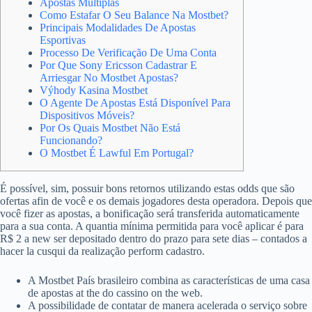
Apostas Múltiplas
Como Estafar O Seu Balance Na Mostbet?
Principais Modalidades De Apostas
Esportivas
Processo De Verificação De Uma Conta
Por Que Sony Ericsson Cadastrar E
Arriesgar No Mostbet Apostas?
Výhody Kasina Mostbet
O Agente De Apostas Está Disponível Para
Dispositivos Móveis?
Por Os Quais Mostbet Não Está
Funcionando?
O Mostbet É Lawful Em Portugal?
É possível, sim, possuir bons retornos utilizando estas odds que são
ofertas afin de você e os demais jogadores desta operadora. Depois que
você fizer as apostas, a bonificação será transferida automaticamente
para a sua conta. A quantia mínima permitida para você aplicar é para
R$ 2 a new ser depositado dentro do prazo para sete dias – contados a
hacer la cusqui da realização perform cadastro.
A Mostbet País brasileiro combina as características de uma casa
de apostas at the do cassino on the web.
A possibilidade de contatar de manera acelerada o serviço sobre