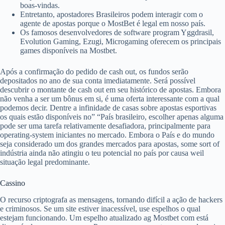
boas-vindas.
Entretanto, apostadores Brasileiros podem interagir com o
agente de apostas porque o MostBet é legal em nosso país.
Os famosos desenvolvedores de software program Yggdrasil,
Evolution Gaming, Ezugi, Microgaming oferecem os principais
games disponíveis na Mostbet.
Após a confirmação do pedido de cash out, os fundos serão
depositados no ano de sua conta imediatamente. Será possível
descubrir o montante de cash out em seu histórico de apostas. Embora
não venha a ser um bônus em si, é uma oferta interessante com a qual
podemos decir. Dentre a infinidade de casas sobre apostas esportivas
os quais estão disponíveis no” “País brasileiro, escolher apenas alguma
pode ser uma tarefa relativamente desafiadora, principalmente para
operating-system iniciantes no mercado. Embora o País e do mundo
seja considerado um dos grandes mercados para apostas, some sort of
indústria ainda não atingiu o teu potencial no país por causa weil
situação legal predominante.
Cassino
O recurso criptografa as mensagens, tornando difícil a ação de hackers
e criminosos. Se um site estiver inacessível, use espelhos o qual
estejam funcionando. Um espelho atualizado ag Mostbet com está