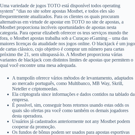
Uma variedade de jogos TOTO está disponível todos operating
system” “dias no site sobre apostas Mostbet, e todos eles são
frequentemente atualizados. Para os clientes os quais procuram
alternativas em virtude de apostar em TOTO no site de apostas, a
Mostbet proporciona incríveis oportunidades de apostas nesta
categoria. Para operar elizabeth oferecer os teus serviços mundo the
fora, o Mostbet apostas trabalha sob a Curaçao eGaming – uma das
maiores licenças da atualidade nos jogos online. O blackjack é um jogo
de cartas clássico, cujo objetivo é comprar um número para cartas
próximo the 21, sem ultrapassá-lo. A Mostbet proporciona várias
variantes de blackjack com distintos limites de apostas que permitem o
qual você encontre uma mesa adequada.
A trampolín oferece vários métodos de levantamento, adaptados
ao mercado português, como Multibanco, MB Way, Skrill,
Neteller e criptomoedas.
Ela criptografa since informações e dados contidos na tablado da
empresa.
É possível, sim, conseguir bons retornos usando estas odds os
quais são ofertas pra você como também os demais jogadores
desta operadora.
Usuários já cadastrados anteriormente not any Mostbet podem
cooperar da promoção.
Os fundos de bônus podem ser usados para apostas esportivas