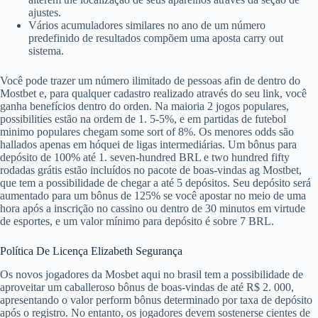
ajustes.
Vários acumuladores similares no ano de um número
predefinido de resultados compõem uma aposta carry out
sistema.
Você pode trazer um número ilimitado de pessoas afin de dentro do
Mostbet e, para qualquer cadastro realizado através do seu link, você
ganha benefícios dentro do orden. Na maioria 2 jogos populares,
possibilities estão na ordem de 1. 5-5%, e em partidas de futebol
minimo populares chegam some sort of 8%. Os menores odds são
hallados apenas em hóquei de ligas intermediárias. Um bônus para
depósito de 100% até 1. seven-hundred BRL e two hundred fifty
rodadas grátis estão incluídos no pacote de boas-vindas ag Mostbet,
que tem a possibilidade de chegar a até 5 depósitos. Seu depósito será
aumentado para um bônus de 125% se você apostar no meio de uma
hora após a inscrição no cassino ou dentro de 30 minutos em virtude
de esportes, e um valor mínimo para depósito é sobre 7 BRL.
Política De Licença Elizabeth Segurança
Os novos jogadores da Mosbet aqui no brasil tem a possibilidade de
aproveitar um caballeroso bônus de boas-vindas de até R$ 2. 000,
apresentando o valor perform bônus determinado por taxa de depósito
após o registro. No entanto, os jogadores devem sostenerse cientes de