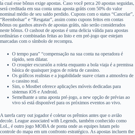
la cual esse bônus exige apostas. Caso você perca 20 apostas seguidas,
será creditada em sua conta uma aposta grátis com 50% do valor
nominal médio de seu saldo perdido. Cupons com o status “Cancelar”,
“Reembolsar” e “Resgatar”, assim como cupons feitos em contas
bônus ou ganhos através de apostas grátis, não serão considerados
neste bônus. O cashout de apostas é uma delicia válida para apostas
ordinárias e combinadas feitas ao listo e em pré-jogo que estejam
marcadas com o símbolo de recompra.
O tempo para” “compensação na sua conta na operadora é
rápido, sem dilatar.
O croupier excursión a roleta enquanto a bola viaja é a premissa
básica de quaisquer jogos de roleta de cassino.
Os gráficos realistas e a jogabilidade suave criam a atmosfera de
o cassino real.
Sim, o Mostbet oferece aplicações móveis dedicadas para
sistemas iOS e Android.
Semelhante a uma aposta pré-jogo, a new opção de prévias ao
vivo só está disponível para os próximos eventos ao vivo.
A tarefa carry out jogador é coletar os prêmios antes que o avião
decole. League associated with Legends, também conhecido como
LoL, é outro jogo MOBA de ponta onde as equipes lutam pelo
controle do mapa em um confronto estratégico. As apostas incluem the