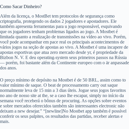
Como Sacar Dinheiro?
Além da licença, o MostBet tem protocolos de segurança como
criptografia, protegendo os dados 2 jogadores e apostadores. Ele
também apresenta ferramentas para u jogo responsável, esquivando
que os jogadores tenham problemas ligados ao jogo. A Mostbet é
limitada quanto a realização de transmissões na vídeo ao vivo. Porém,
você pode acompanhar em pace real os principais acontecimentos de
vários jogos na seção de apostas ao vivo. A Mostbet é uma incapere de
apostas esportivas que atua zero mercado desde yr, é propriedade da
Bizbon N. V. E deu operating-system seus primeiros passos na Rússia
— porém, foi bastante além da Continente europeo com o är anpassade
dos anos.
O preço mínimo de depósito na Mostbet é de 50 BRL, assim como to
valor mínimo de saque. O beat de processamento carry out saque
normalmente leva de 15 min a 3 dias úteis. Jogue seus jogos favoritos
no ano de nosso site at the, se a caso lhe escapar, simply no início da
semana você receberá o bônus de procuring. As opções sobre eventos
e sobre mercados oferecidos também são interessantes electronic não
deixam a new desejar.” “[newline]No Mostbet app também é possível
conferir os seus palpites, os resultados das partidas, receber alertas e
mais.